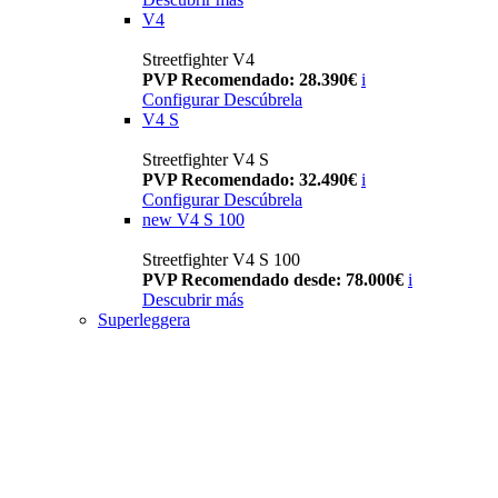
V4
Streetfighter V4
PVP Recomendado: 28.390€
i
Configurar
Descúbrela
V4 S
Streetfighter V4 S
PVP Recomendado: 32.490€
i
Configurar
Descúbrela
new
V4 S 100
Streetfighter V4 S 100
PVP Recomendado desde: 78.000€
i
Descubrir más
Superleggera