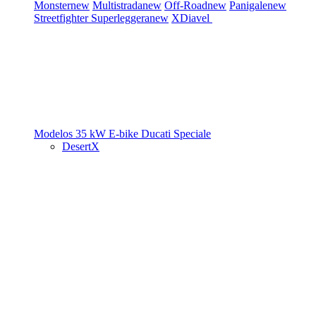
Monster
new
Multistrada
new
Off-Road
new
Panigale
new
Streetfighter
Superleggera
new
XDiavel
Modelos 35 kW
E-bike
Ducati Speciale
DesertX