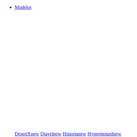
Modelos
DesertX
new
Diavel
new
Historia
new
Hypermotard
new