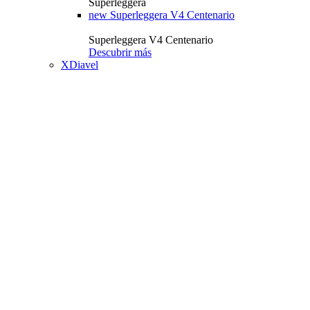
Superleggera
new
Superleggera V4 Centenario
Superleggera V4 Centenario
Descubrir más
XDiavel