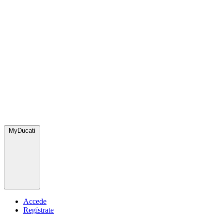
MyDucati
Accede
Regístrate