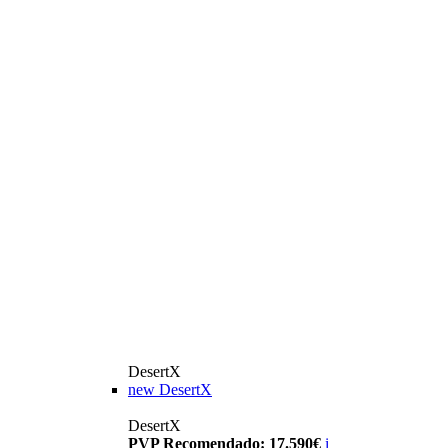
DesertX
new
DesertX
DesertX
PVP Recomendado: 17.590€
i