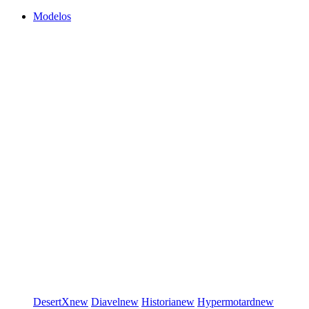
Modelos
DesertX
new
Diavel
new
Historia
new
Hypermotard
new