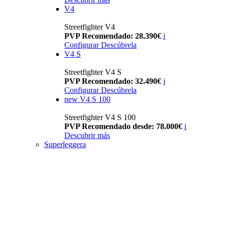
V4
Streetfighter V4
PVP Recomendado: 28.390€
i
Configurar
Descúbrela
V4 S
Streetfighter V4 S
PVP Recomendado: 32.490€
i
Configurar
Descúbrela
new
V4 S 100
Streetfighter V4 S 100
PVP Recomendado desde: 78.000€
i
Descubrir más
Superleggera