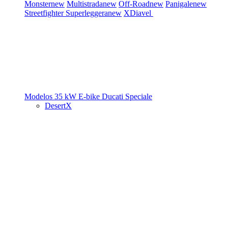
Monster
new
Multistrada
new
Off-Road
new
Panigale
new
Streetfighter
Superleggera
new
XDiavel
Modelos 35 kW
E-bike
Ducati Speciale
DesertX