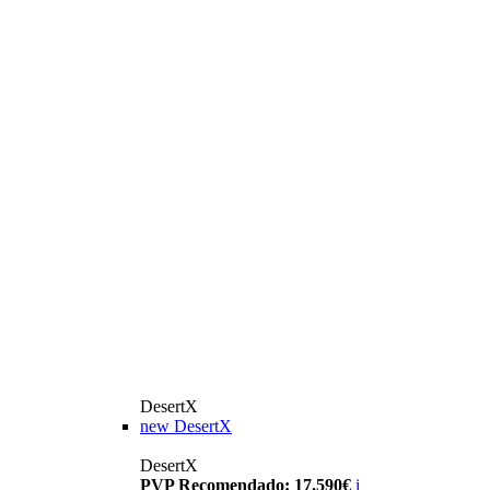
DesertX
new
DesertX
DesertX
PVP Recomendado: 17.590€
i