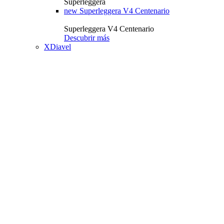
Superleggera
new
Superleggera V4 Centenario
Superleggera V4 Centenario
Descubrir más
XDiavel