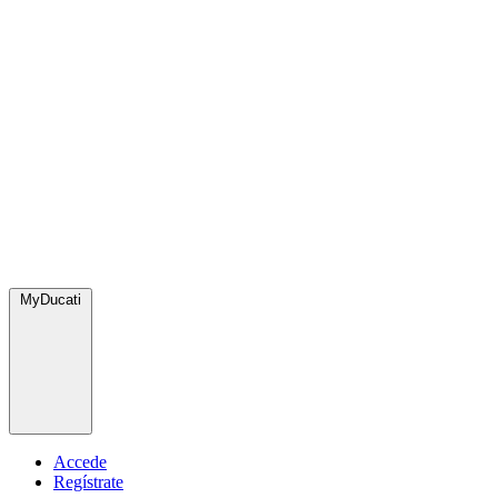
MyDucati
Accede
Regístrate