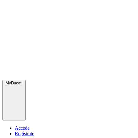
MyDucati
Accede
Regístrate