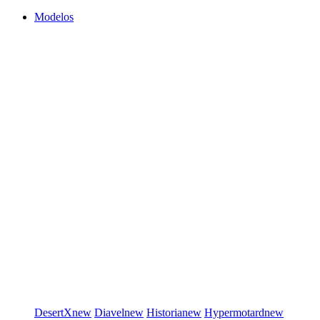
Modelos
DesertX
new
Diavel
new
Historia
new
Hypermotard
new