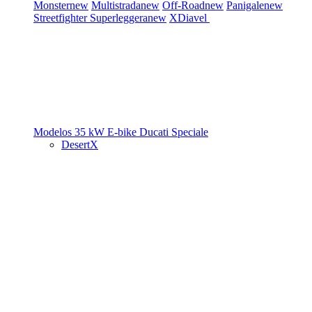
Monster
new
Multistrada
new
Off-Road
new
Panigale
new
Streetfighter
Superleggera
new
XDiavel
Modelos 35 kW
E-bike
Ducati Speciale
DesertX