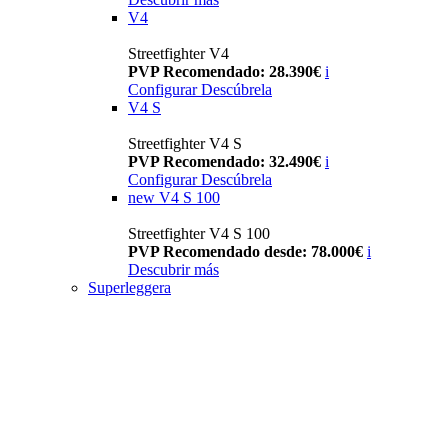
V4
Streetfighter V4
PVP Recomendado: 28.390€
i
Configurar
Descúbrela
V4 S
Streetfighter V4 S
PVP Recomendado: 32.490€
i
Configurar
Descúbrela
new
V4 S 100
Streetfighter V4 S 100
PVP Recomendado desde: 78.000€
i
Descubrir más
Superleggera