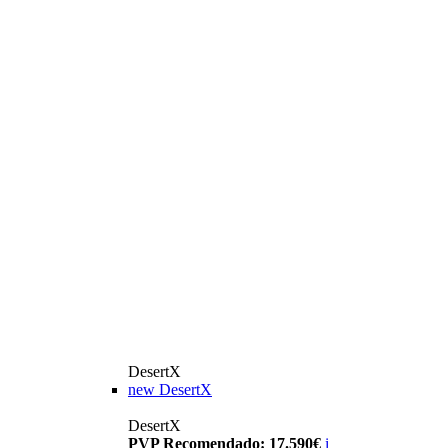
DesertX
new
DesertX
DesertX
PVP Recomendado: 17.590€
i