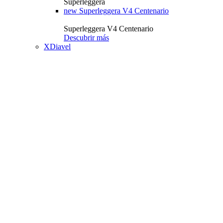
Superleggera
new
Superleggera V4 Centenario
Superleggera V4 Centenario
Descubrir más
XDiavel