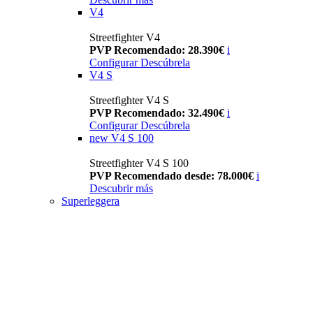
V4
Streetfighter V4
PVP Recomendado: 28.390€
i
Configurar
Descúbrela
V4 S
Streetfighter V4 S
PVP Recomendado: 32.490€
i
Configurar
Descúbrela
new
V4 S 100
Streetfighter V4 S 100
PVP Recomendado desde: 78.000€
i
Descubrir más
Superleggera