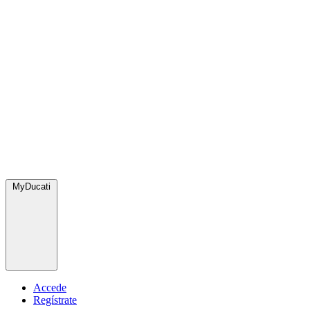
MyDucati
Accede
Regístrate