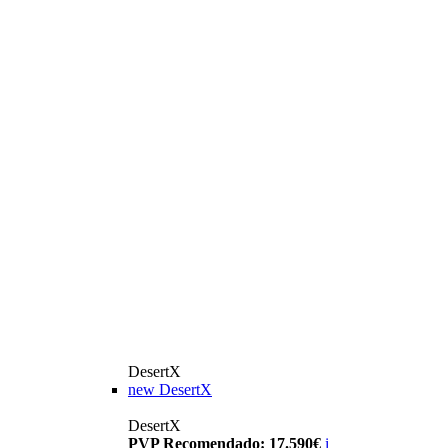
DesertX
new
DesertX
DesertX
PVP Recomendado: 17.590€
i