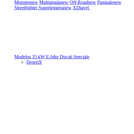
Monster
new
Multistrada
new
Off-Road
new
Panigale
new
Streetfighter
Superleggera
new
XDiavel
Modelos 35 kW
E-bike
Ducati Speciale
DesertX