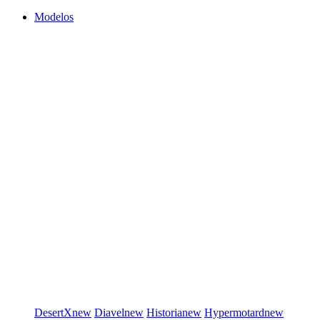
Modelos
DesertX
new
Diavel
new
Historia
new
Hypermotard
new