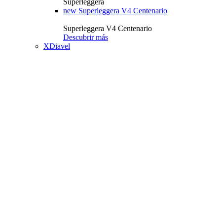
Superleggera
new
Superleggera V4 Centenario
Superleggera V4 Centenario
Descubrir más
XDiavel