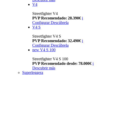
V4
Streetfighter V4
PVP Recomendado: 28.390€
i
Configurar
Descúbrela
V4 S
Streetfighter V4 S
PVP Recomendado: 32.490€
i
Configurar
Descúbrela
new
V4 S 100
Streetfighter V4 S 100
PVP Recomendado desde: 78.000€
i
Descubrir más
Superleggera