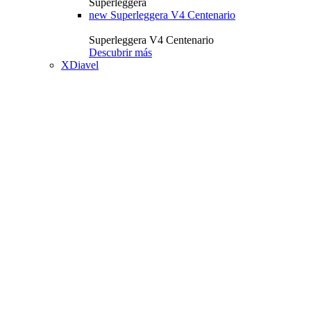
Superleggera
new
Superleggera V4 Centenario
Superleggera V4 Centenario
Descubrir más
XDiavel