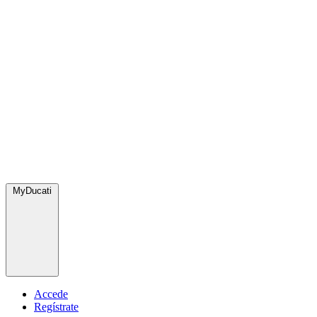
MyDucati
Accede
Regístrate