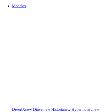
Modelos
DesertX
new
Diavel
new
Historia
new
Hypermotard
new