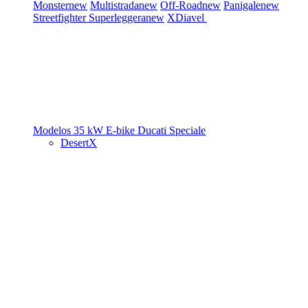
Monster
new
Multistrada
new
Off-Road
new
Panigale
new
Streetfighter
Superleggera
new
XDiavel
Modelos 35 kW
E-bike
Ducati Speciale
DesertX