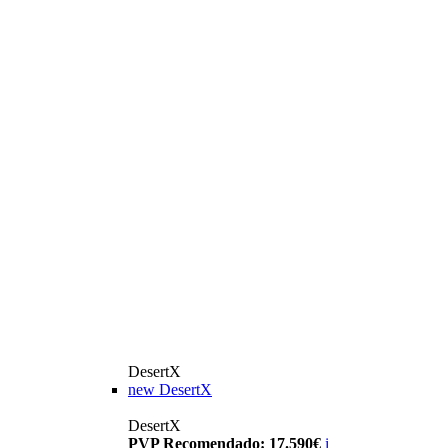
DesertX
new
DesertX
DesertX
PVP Recomendado: 17.590€
i