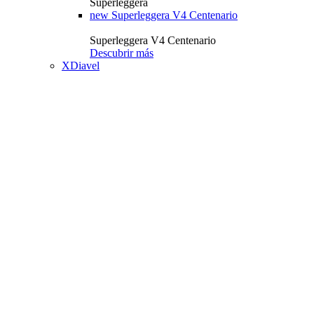
Superleggera
new
Superleggera V4 Centenario
Superleggera V4 Centenario
Descubrir más
XDiavel