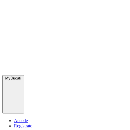
MyDucati
Accede
Regístrate