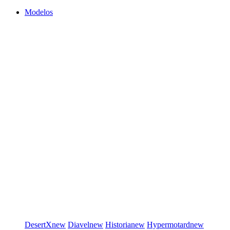
Modelos
DesertX
new
Diavel
new
Historia
new
Hypermotard
new