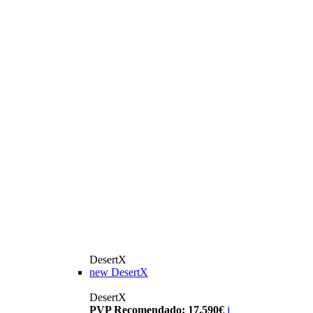
DesertX
new
DesertX
DesertX
PVP Recomendado: 17.590€
i