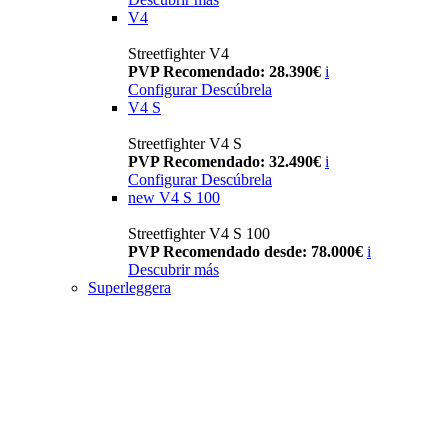
V4
Streetfighter V4
PVP Recomendado: 28.390€
i
Configurar
Descúbrela
V4 S
Streetfighter V4 S
PVP Recomendado: 32.490€
i
Configurar
Descúbrela
new
V4 S 100
Streetfighter V4 S 100
PVP Recomendado desde: 78.000€
i
Descubrir más
Superleggera