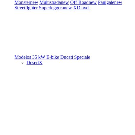
Monster
new
Multistrada
new
Off-Road
new
Panigale
new
Streetfighter
Superleggera
new
XDiavel
Modelos 35 kW
E-bike
Ducati Speciale
DesertX