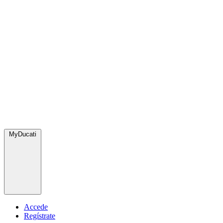
MyDucati
Accede
Regístrate