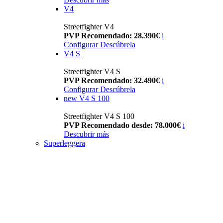
V4
Streetfighter V4
PVP Recomendado: 28.390€
i
Configurar
Descúbrela
V4 S
Streetfighter V4 S
PVP Recomendado: 32.490€
i
Configurar
Descúbrela
new
V4 S 100
Streetfighter V4 S 100
PVP Recomendado desde: 78.000€
i
Descubrir más
Superleggera