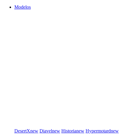
Modelos
DesertX
new
Diavel
new
Historia
new
Hypermotard
new