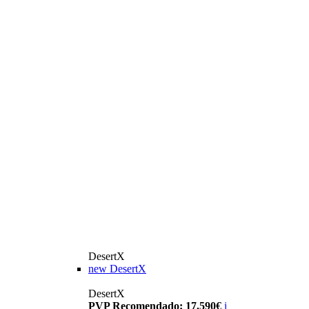
DesertX
new
DesertX
DesertX
PVP Recomendado: 17.590€
i