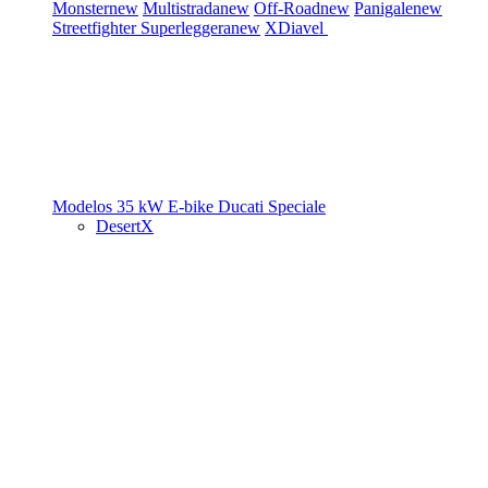
Monster
new
Multistrada
new
Off-Road
new
Panigale
new
Streetfighter
Superleggera
new
XDiavel
Modelos 35 kW
E-bike
Ducati Speciale
DesertX