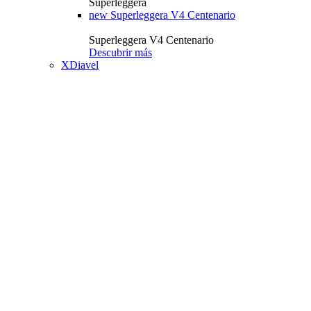
Superleggera
new
Superleggera V4 Centenario
Superleggera V4 Centenario
Descubrir más
XDiavel