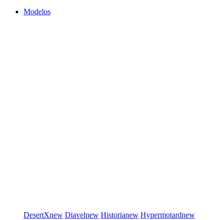
Modelos
DesertX
new
Diavel
new
Historia
new
Hypermotard
new