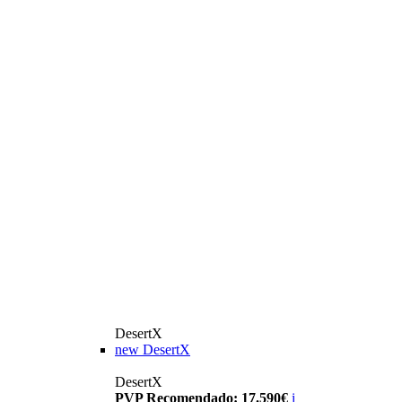
DesertX
new
DesertX
DesertX
PVP Recomendado: 17.590€
i