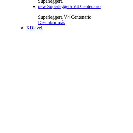
Superleggera
new
Superleggera V4 Centenario
Superleggera V4 Centenario
Descubrir más
XDiavel