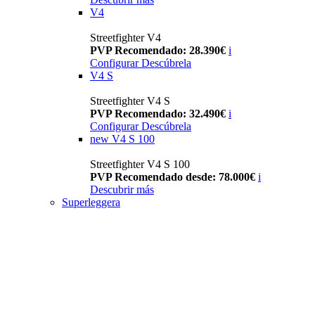
V4
Streetfighter V4
PVP Recomendado: 28.390€
i
Configurar
Descúbrela
V4 S
Streetfighter V4 S
PVP Recomendado: 32.490€
i
Configurar
Descúbrela
new
V4 S 100
Streetfighter V4 S 100
PVP Recomendado desde: 78.000€
i
Descubrir más
Superleggera