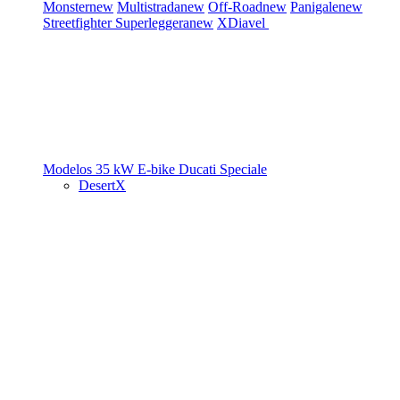
Monster
new
Multistrada
new
Off-Road
new
Panigale
new
Streetfighter
Superleggera
new
XDiavel
Modelos 35 kW
E-bike
Ducati Speciale
DesertX