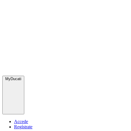
MyDucati
Accede
Regístrate