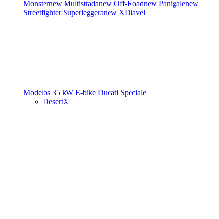
Monster
new
Multistrada
new
Off-Road
new
Panigale
new
Streetfighter
Superleggera
new
XDiavel
Modelos 35 kW
E-bike
Ducati Speciale
DesertX