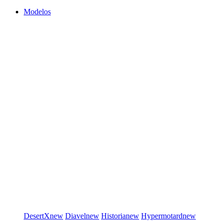
Modelos
DesertX
new
Diavel
new
Historia
new
Hypermotard
new