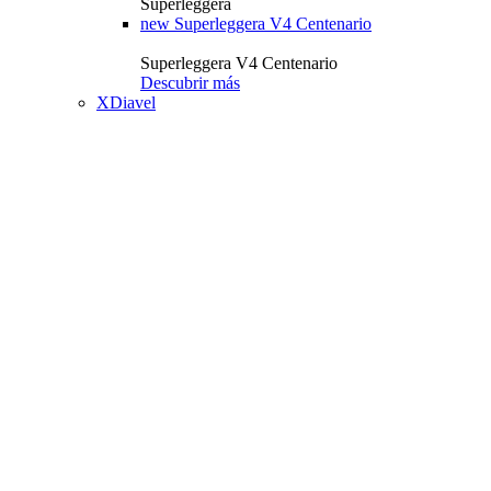
Superleggera
new
Superleggera V4 Centenario
Superleggera V4 Centenario
Descubrir más
XDiavel