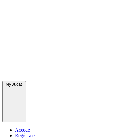
MyDucati
Accede
Regístrate