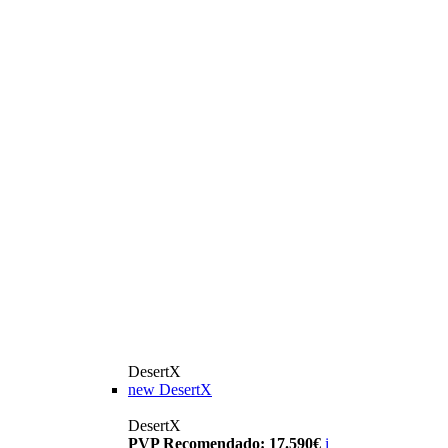
DesertX
new
DesertX
DesertX
PVP Recomendado: 17.590€
i