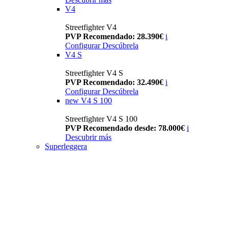
V4
Streetfighter V4
PVP Recomendado: 28.390€
i
Configurar
Descúbrela
V4 S
Streetfighter V4 S
PVP Recomendado: 32.490€
i
Configurar
Descúbrela
new
V4 S 100
Streetfighter V4 S 100
PVP Recomendado desde: 78.000€
i
Descubrir más
Superleggera