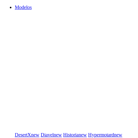
Modelos
DesertX
new
Diavel
new
Historia
new
Hypermotard
new