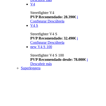
V4
Streetfighter V4
PVP Recomendado: 28.390€
i
Configurar
Descúbrela
V4 S
Streetfighter V4 S
PVP Recomendado: 32.490€
i
Configurar
Descúbrela
new
V4 S 100
Streetfighter V4 S 100
PVP Recomendado desde: 78.000€
i
Descubrir más
Superleggera