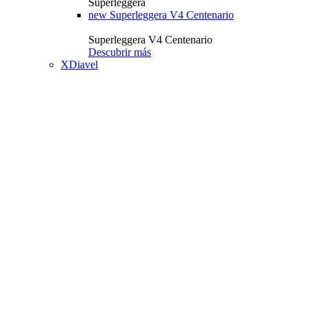
Superleggera
new
Superleggera V4 Centenario
Superleggera V4 Centenario
Descubrir más
XDiavel