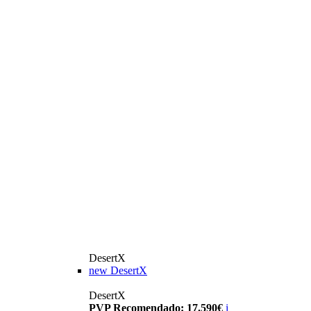
DesertX
new
DesertX
DesertX
PVP Recomendado: 17.590€
i