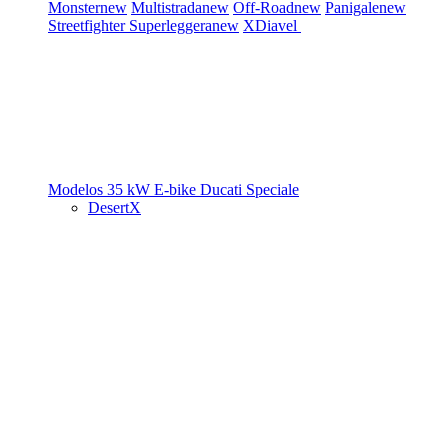
Monster
new
Multistrada
new
Off-Road
new
Panigale
new
Streetfighter
Superleggera
new
XDiavel
Modelos 35 kW
E-bike
Ducati Speciale
DesertX