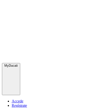
MyDucati
Accede
Regístrate