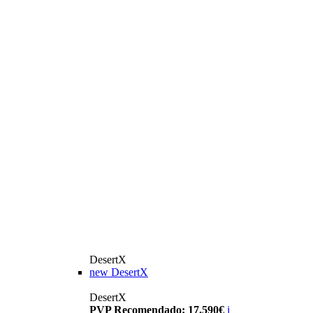
DesertX
new
DesertX
DesertX
PVP Recomendado: 17.590€
i