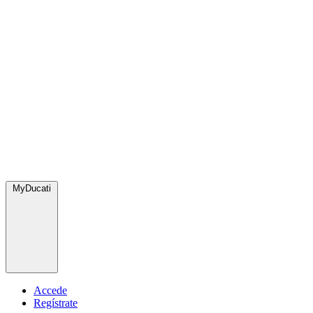
MyDucati
Accede
Regístrate