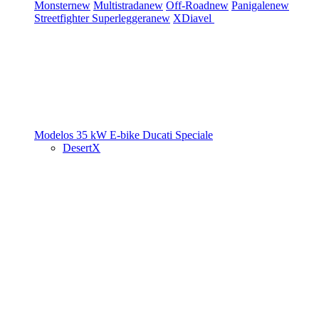
Monster
new
Multistrada
new
Off-Road
new
Panigale
new
Streetfighter
Superleggera
new
XDiavel
Modelos 35 kW
E-bike
Ducati Speciale
DesertX