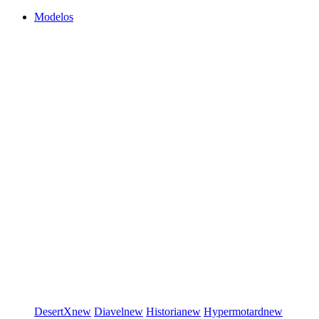
Modelos
DesertX
new
Diavel
new
Historia
new
Hypermotard
new