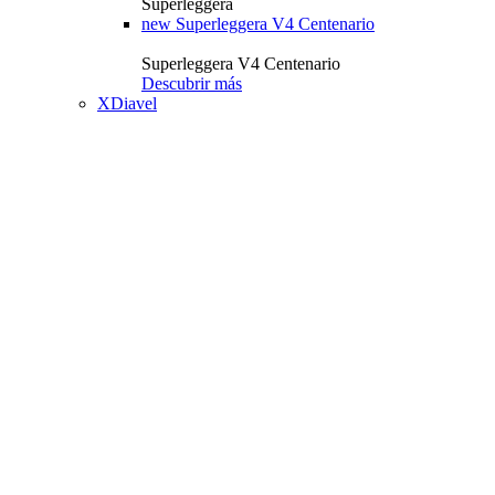
Superleggera
new
Superleggera V4 Centenario
Superleggera V4 Centenario
Descubrir más
XDiavel