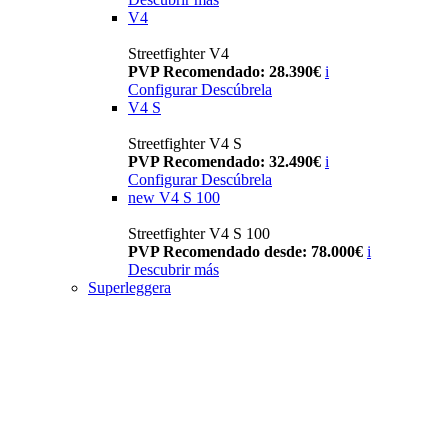
V4
Streetfighter V4
PVP Recomendado: 28.390€
i
Configurar
Descúbrela
V4 S
Streetfighter V4 S
PVP Recomendado: 32.490€
i
Configurar
Descúbrela
new
V4 S 100
Streetfighter V4 S 100
PVP Recomendado desde: 78.000€
i
Descubrir más
Superleggera