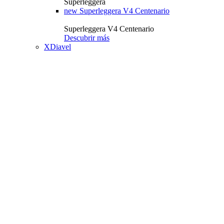
Superleggera
new
Superleggera V4 Centenario
Superleggera V4 Centenario
Descubrir más
XDiavel