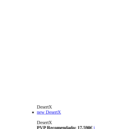
DesertX
new
DesertX
DesertX
PVP Recomendado: 17.590€
i