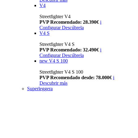
V4
Streetfighter V4
PVP Recomendado: 28.390€
i
Configurar
Descúbrela
V4 S
Streetfighter V4 S
PVP Recomendado: 32.490€
i
Configurar
Descúbrela
new
V4 S 100
Streetfighter V4 S 100
PVP Recomendado desde: 78.000€
i
Descubrir más
Superleggera