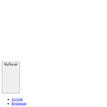
MyDucati
Accede
Regístrate