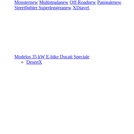
Monster
new
Multistrada
new
Off-Road
new
Panigale
new
Streetfighter
Superleggera
new
XDiavel
Modelos 35 kW
E-bike
Ducati Speciale
DesertX