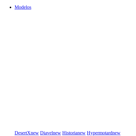
Modelos
DesertX
new
Diavel
new
Historia
new
Hypermotard
new