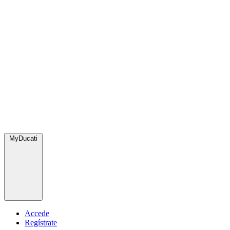
MyDucati
Accede
Regístrate