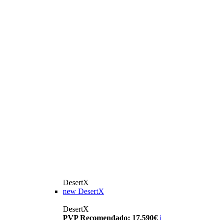
DesertX
new
DesertX
DesertX
PVP Recomendado: 17.590€
i