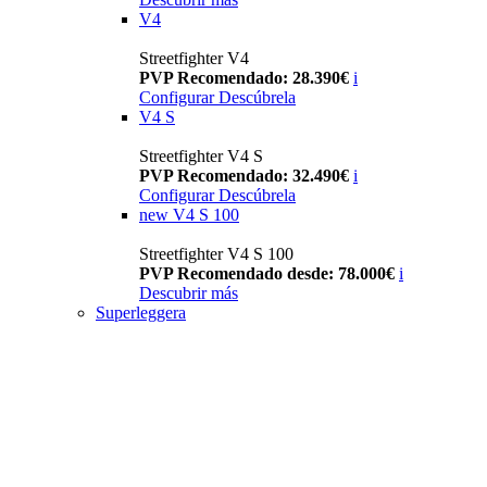
V4
Streetfighter V4
PVP Recomendado: 28.390€
i
Configurar
Descúbrela
V4 S
Streetfighter V4 S
PVP Recomendado: 32.490€
i
Configurar
Descúbrela
new
V4 S 100
Streetfighter V4 S 100
PVP Recomendado desde: 78.000€
i
Descubrir más
Superleggera