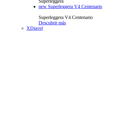
Superleggera
new
Superleggera V4 Centenario
Superleggera V4 Centenario
Descubrir más
XDiavel