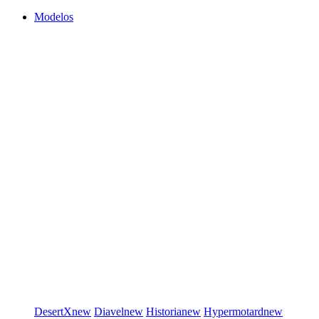
Modelos
DesertX
new
Diavel
new
Historia
new
Hypermotard
new