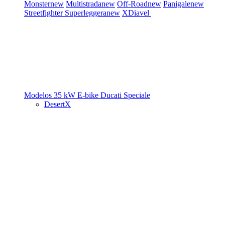
Monster
new
Multistrada
new
Off-Road
new
Panigale
new
Streetfighter
Superleggera
new
XDiavel
Modelos 35 kW
E-bike
Ducati Speciale
DesertX