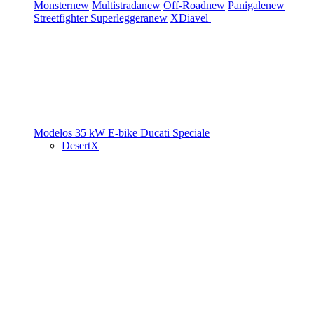
Monster
new
Multistrada
new
Off-Road
new
Panigale
new
Streetfighter
Superleggera
new
XDiavel
Modelos 35 kW
E-bike
Ducati Speciale
DesertX