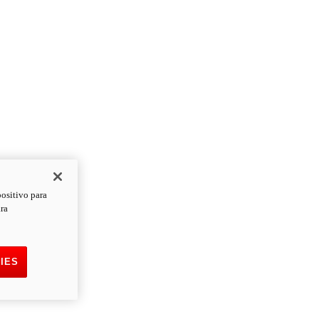
positivo para
ara
IES