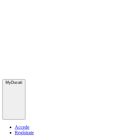
MyDucati
Accede
Regístrate