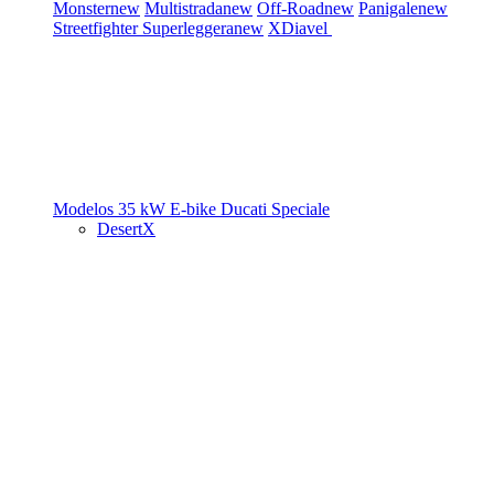
Monster
new
Multistrada
new
Off-Road
new
Panigale
new
Streetfighter
Superleggera
new
XDiavel
Modelos 35 kW
E-bike
Ducati Speciale
DesertX