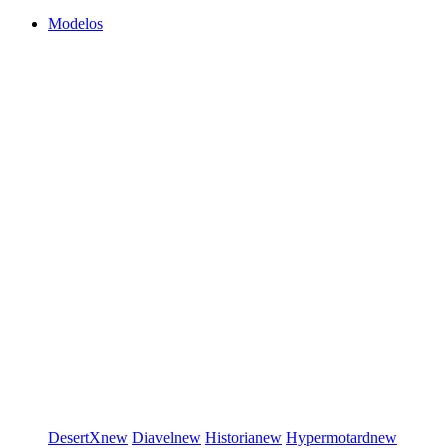
Modelos
DesertX
new
Diavel
new
Historia
new
Hypermotard
new