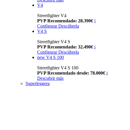
V4
Streetfighter V4
PVP Recomendado: 28.390€
i
Configurar
Descúbrela
V4 S
Streetfighter V4 S
PVP Recomendado: 32.490€
i
Configurar
Descúbrela
new
V4 S 100
Streetfighter V4 S 100
PVP Recomendado desde: 78.000€
i
Descubrir más
Superleggera