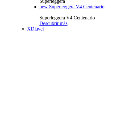
Superleggera
new
Superleggera V4 Centenario
Superleggera V4 Centenario
Descubrir más
XDiavel