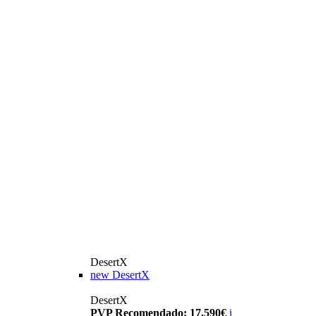
DesertX
new
DesertX
DesertX
PVP Recomendado: 17.590€
i