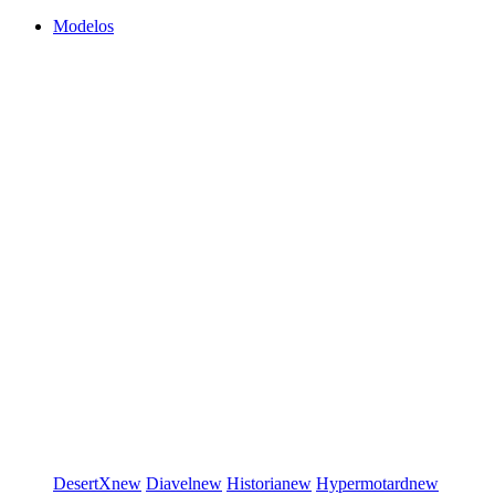
Modelos
DesertX
new
Diavel
new
Historia
new
Hypermotard
new