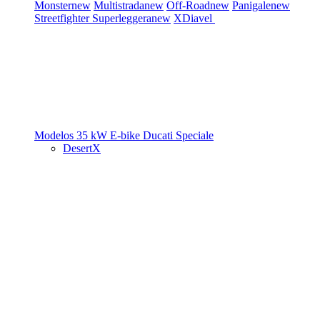
Monster
new
Multistrada
new
Off-Road
new
Panigale
new
Streetfighter
Superleggera
new
XDiavel
Modelos 35 kW
E-bike
Ducati Speciale
DesertX