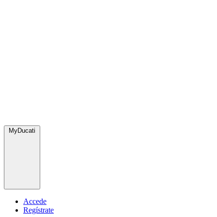
MyDucati
Accede
Regístrate