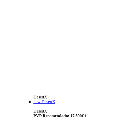
DesertX
new
DesertX
DesertX
PVP Recomendado: 17.590€
i