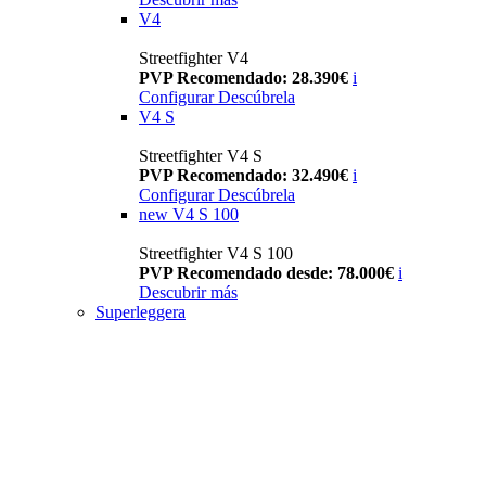
V4
Streetfighter V4
PVP Recomendado: 28.390€
i
Configurar
Descúbrela
V4 S
Streetfighter V4 S
PVP Recomendado: 32.490€
i
Configurar
Descúbrela
new
V4 S 100
Streetfighter V4 S 100
PVP Recomendado desde: 78.000€
i
Descubrir más
Superleggera