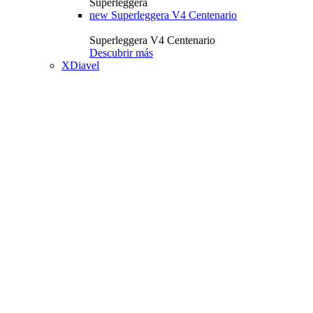
Superleggera
new
Superleggera V4 Centenario
Superleggera V4 Centenario
Descubrir más
XDiavel