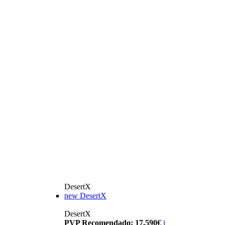
DesertX
new
DesertX
DesertX
PVP Recomendado: 17.590€
i