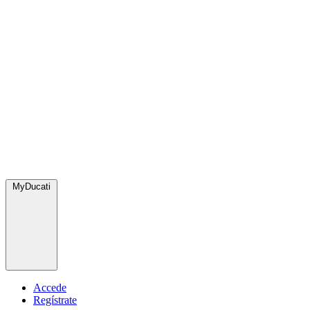
MyDucati
Accede
Regístrate