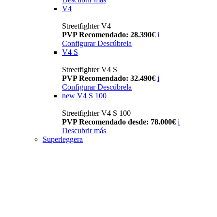
V4
Streetfighter V4
PVP Recomendado: 28.390€
i
Configurar
Descúbrela
V4 S
Streetfighter V4 S
PVP Recomendado: 32.490€
i
Configurar
Descúbrela
new
V4 S 100
Streetfighter V4 S 100
PVP Recomendado desde: 78.000€
i
Descubrir más
Superleggera