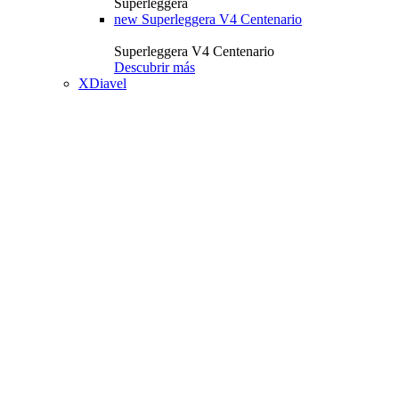
Superleggera
new
Superleggera V4 Centenario
Superleggera V4 Centenario
Descubrir más
XDiavel