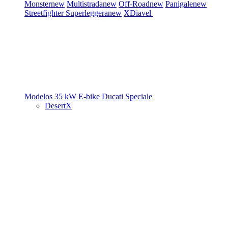
Monster
new
Multistrada
new
Off-Road
new
Panigale
new
Streetfighter
Superleggera
new
XDiavel
Modelos 35 kW
E-bike
Ducati Speciale
DesertX