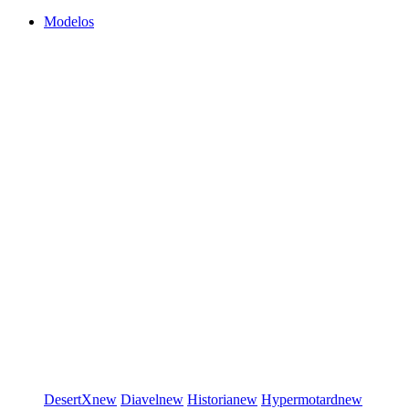
Modelos
DesertX
new
Diavel
new
Historia
new
Hypermotard
new