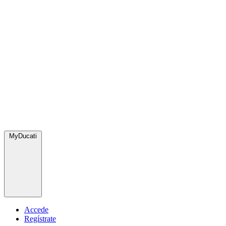
MyDucati
Accede
Regístrate