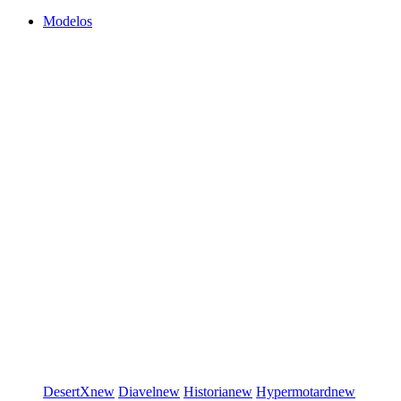
Modelos
DesertX
new
Diavel
new
Historia
new
Hypermotard
new