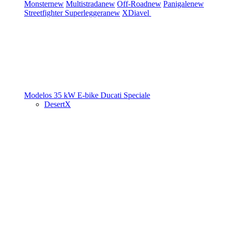
Monster
new
Multistrada
new
Off-Road
new
Panigale
new
Streetfighter
Superleggera
new
XDiavel
Modelos 35 kW
E-bike
Ducati Speciale
DesertX