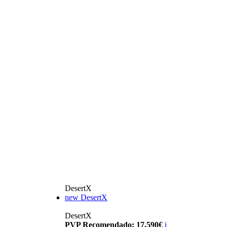
DesertX
new
DesertX
DesertX
PVP Recomendado: 17.590€
i