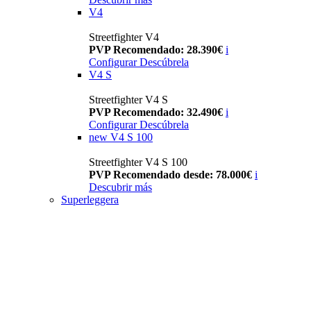
V4
Streetfighter V4
PVP Recomendado: 28.390€
i
Configurar
Descúbrela
V4 S
Streetfighter V4 S
PVP Recomendado: 32.490€
i
Configurar
Descúbrela
new
V4 S 100
Streetfighter V4 S 100
PVP Recomendado desde: 78.000€
i
Descubrir más
Superleggera