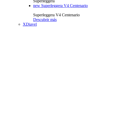
Superleggera
new
Superleggera V4 Centenario
Superleggera V4 Centenario
Descubrir más
XDiavel