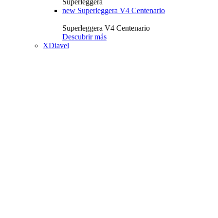
Superleggera
new
Superleggera V4 Centenario
Superleggera V4 Centenario
Descubrir más
XDiavel