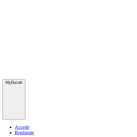
MyDucati
Accede
Regístrate