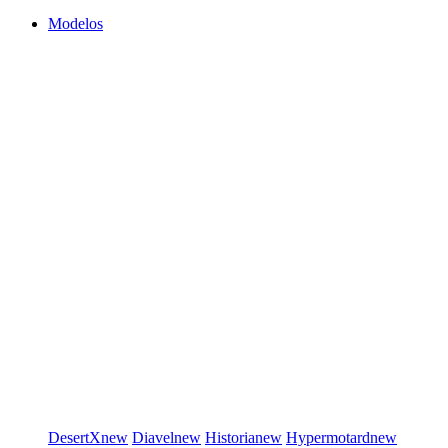
Modelos
DesertX
new
Diavel
new
Historia
new
Hypermotard
new