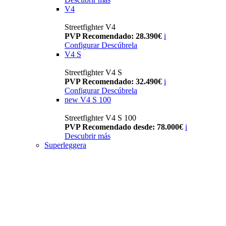
V4
Streetfighter V4
PVP Recomendado: 28.390€
i
Configurar
Descúbrela
V4 S
Streetfighter V4 S
PVP Recomendado: 32.490€
i
Configurar
Descúbrela
new
V4 S 100
Streetfighter V4 S 100
PVP Recomendado desde: 78.000€
i
Descubrir más
Superleggera