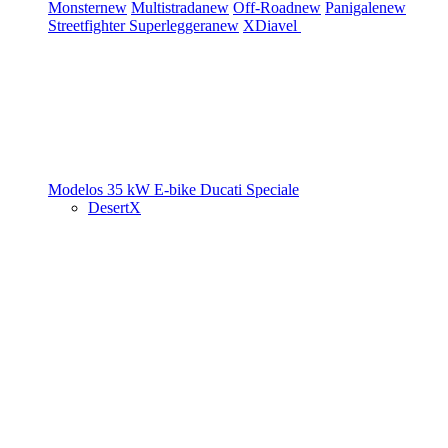
Monster
new
Multistrada
new
Off-Road
new
Panigale
new
Streetfighter
Superleggera
new
XDiavel
Modelos 35 kW
E-bike
Ducati Speciale
DesertX