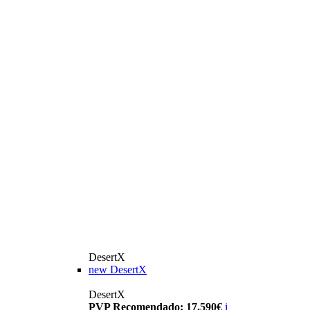
DesertX
new
DesertX
DesertX
PVP Recomendado: 17.590€
i