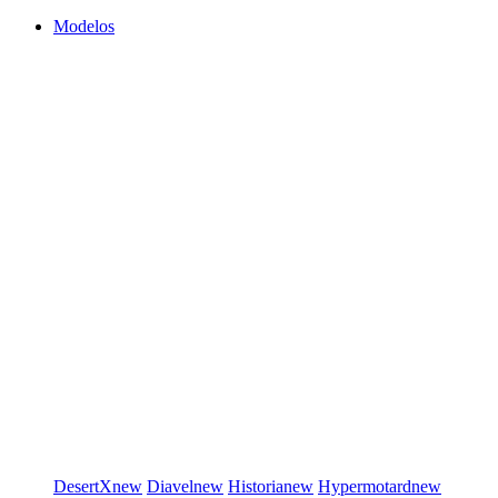
Modelos
DesertX
new
Diavel
new
Historia
new
Hypermotard
new