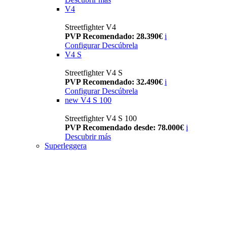
V4
Streetfighter V4
PVP Recomendado: 28.390€
i
Configurar
Descúbrela
V4 S
Streetfighter V4 S
PVP Recomendado: 32.490€
i
Configurar
Descúbrela
new
V4 S 100
Streetfighter V4 S 100
PVP Recomendado desde: 78.000€
i
Descubrir más
Superleggera