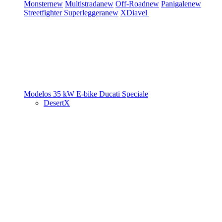
Monster
new
Multistrada
new
Off-Road
new
Panigale
new
Streetfighter
Superleggera
new
XDiavel
Modelos 35 kW
E-bike
Ducati Speciale
DesertX