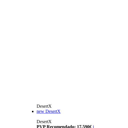
DesertX
new
DesertX
DesertX
PVP Recomendado: 17.590€
i