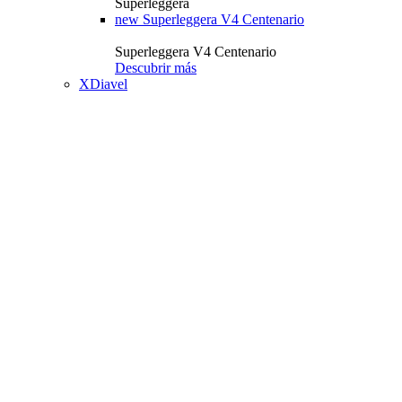
Superleggera
new
Superleggera V4 Centenario
Superleggera V4 Centenario
Descubrir más
XDiavel