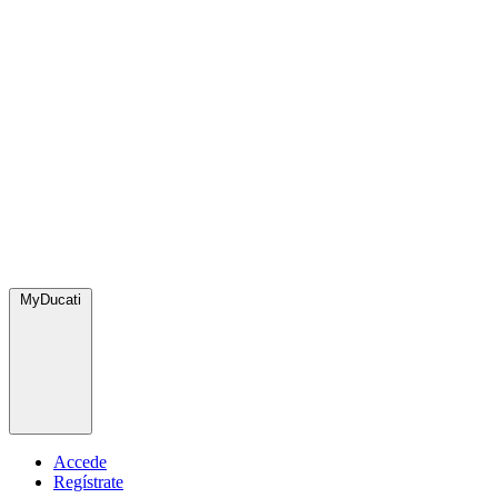
MyDucati
Accede
Regístrate