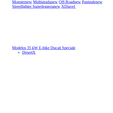
Monster
new
Multistrada
new
Off-Road
new
Panigale
new
Streetfighter
Superleggera
new
XDiavel
Modelos 35 kW
E-bike
Ducati Speciale
DesertX