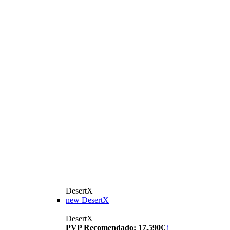
DesertX
new
DesertX
DesertX
PVP Recomendado: 17.590€
i