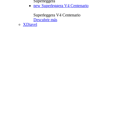
Superleggera
new
Superleggera V4 Centenario
Superleggera V4 Centenario
Descubrir más
XDiavel