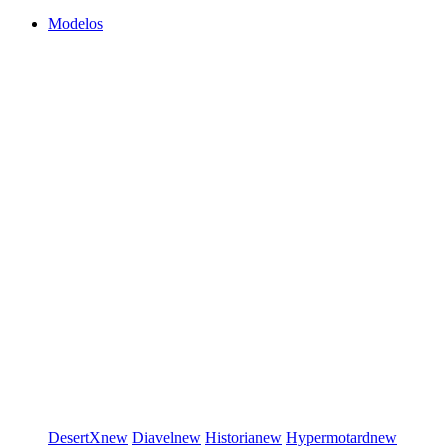
Modelos
DesertX
new
Diavel
new
Historia
new
Hypermotard
new