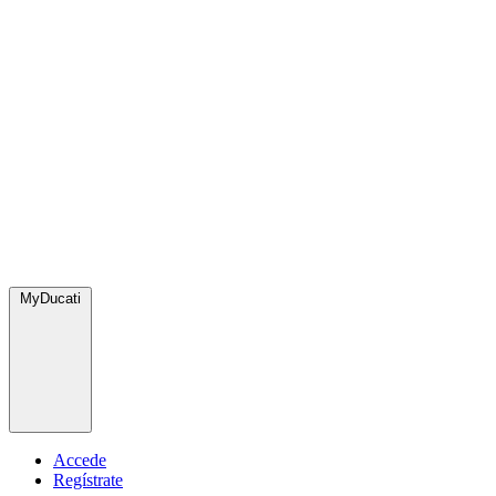
MyDucati
Accede
Regístrate