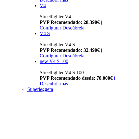
V4
Streetfighter V4
PVP Recomendado: 28.390€
i
Configurar
Descúbrela
V4 S
Streetfighter V4 S
PVP Recomendado: 32.490€
i
Configurar
Descúbrela
new
V4 S 100
Streetfighter V4 S 100
PVP Recomendado desde: 78.000€
i
Descubrir más
Superleggera