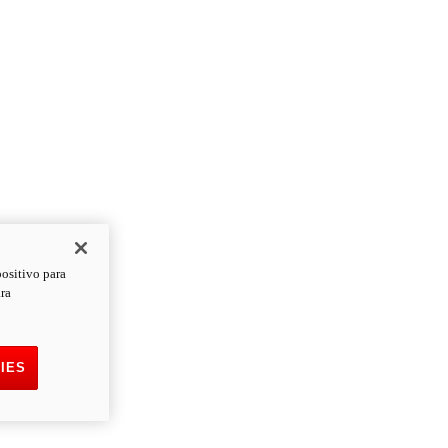
positivo para
ara
IES