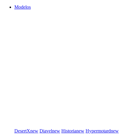
Modelos
DesertX
new
Diavel
new
Historia
new
Hypermotard
new