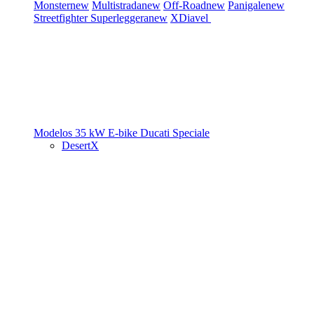
Monster
new
Multistrada
new
Off-Road
new
Panigale
new
Streetfighter
Superleggera
new
XDiavel
Modelos 35 kW
E-bike
Ducati Speciale
DesertX