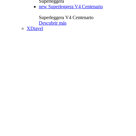
Superleggera
new
Superleggera V4 Centenario
Superleggera V4 Centenario
Descubrir más
XDiavel