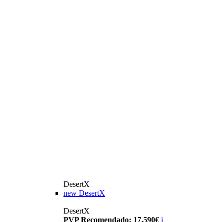
DesertX
new
DesertX
DesertX
PVP Recomendado: 17.590€
i