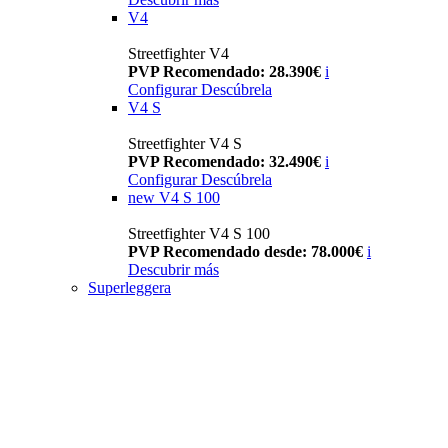
V4
Streetfighter V4
PVP Recomendado: 28.390€
i
Configurar
Descúbrela
V4 S
Streetfighter V4 S
PVP Recomendado: 32.490€
i
Configurar
Descúbrela
new
V4 S 100
Streetfighter V4 S 100
PVP Recomendado desde: 78.000€
i
Descubrir más
Superleggera