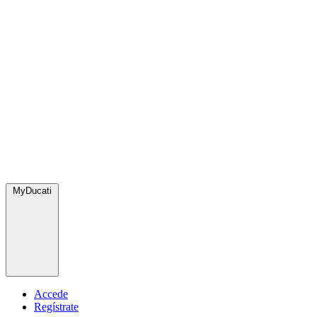
MyDucati
Accede
Regístrate