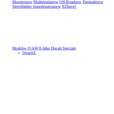
Monster
new
Multistrada
new
Off-Road
new
Panigale
new
Streetfighter
Superleggera
new
XDiavel
Modelos 35 kW
E-bike
Ducati Speciale
DesertX