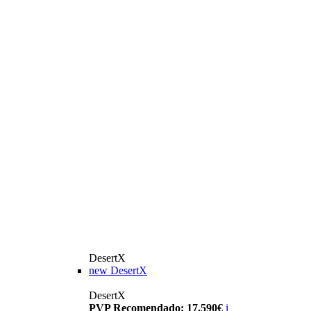
DesertX
new
DesertX
DesertX
PVP Recomendado: 17.590€
i