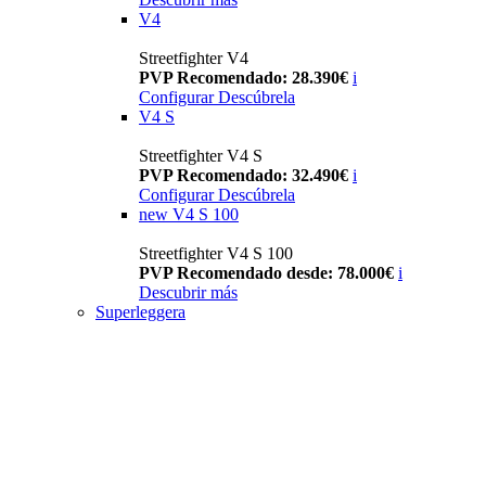
V4
Streetfighter V4
PVP Recomendado: 28.390€
i
Configurar
Descúbrela
V4 S
Streetfighter V4 S
PVP Recomendado: 32.490€
i
Configurar
Descúbrela
new
V4 S 100
Streetfighter V4 S 100
PVP Recomendado desde: 78.000€
i
Descubrir más
Superleggera