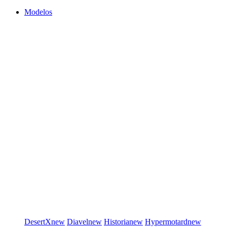
Modelos
DesertX
new
Diavel
new
Historia
new
Hypermotard
new