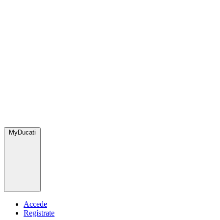
MyDucati
Accede
Regístrate