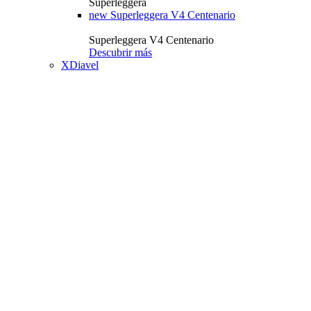
Superleggera
new
Superleggera V4 Centenario
Superleggera V4 Centenario
Descubrir más
XDiavel