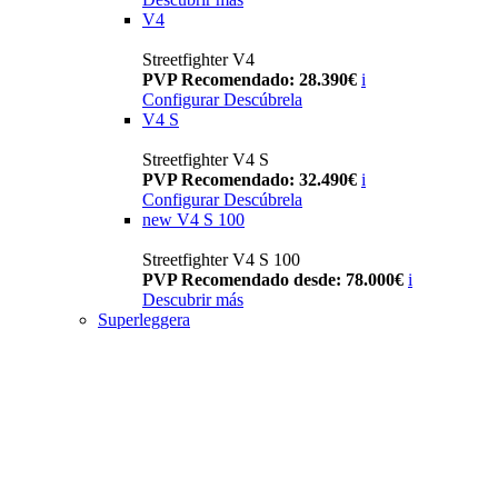
V4
Streetfighter V4
PVP Recomendado: 28.390€
i
Configurar
Descúbrela
V4 S
Streetfighter V4 S
PVP Recomendado: 32.490€
i
Configurar
Descúbrela
new
V4 S 100
Streetfighter V4 S 100
PVP Recomendado desde: 78.000€
i
Descubrir más
Superleggera