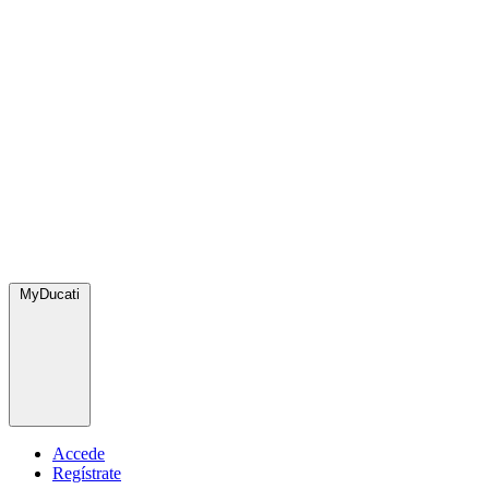
MyDucati
Accede
Regístrate