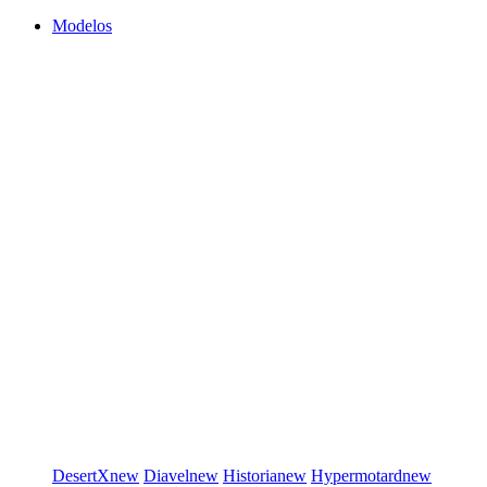
Modelos
DesertX
new
Diavel
new
Historia
new
Hypermotard
new