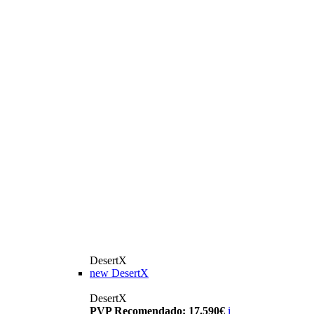
DesertX
new
DesertX
DesertX
PVP Recomendado: 17.590€
i