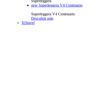
Superleggera
new
Superleggera V4 Centenario
Superleggera V4 Centenario
Descubrir más
XDiavel