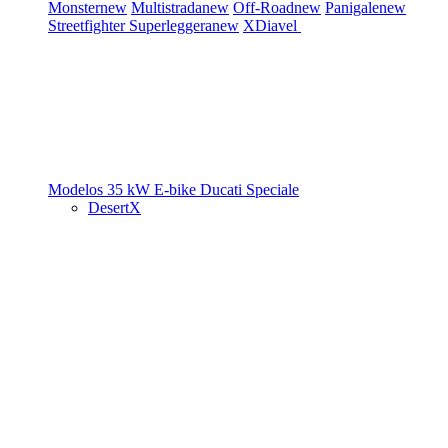
Monster
new
Multistrada
new
Off-Road
new
Panigale
new
Streetfighter
Superleggera
new
XDiavel
Modelos 35 kW
E-bike
Ducati Speciale
DesertX