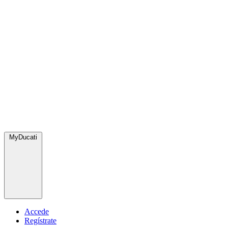
MyDucati
Accede
Regístrate