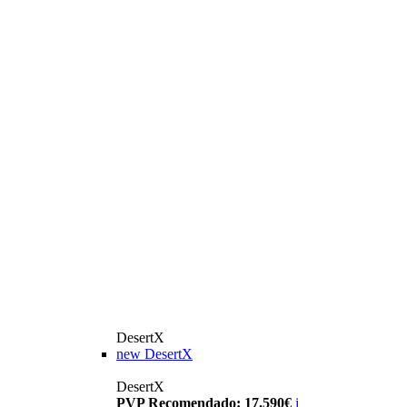
DesertX
new
DesertX
DesertX
PVP Recomendado: 17.590€
i