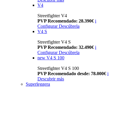
V4
Streetfighter V4
PVP Recomendado: 28.390€
i
Configurar
Descúbrela
V4 S
Streetfighter V4 S
PVP Recomendado: 32.490€
i
Configurar
Descúbrela
new
V4 S 100
Streetfighter V4 S 100
PVP Recomendado desde: 78.000€
i
Descubrir más
Superleggera