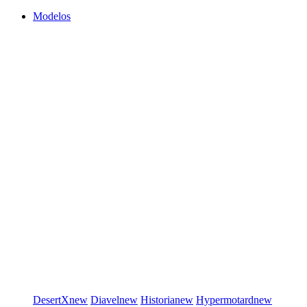
Modelos
DesertX
new
Diavel
new
Historia
new
Hypermotard
new