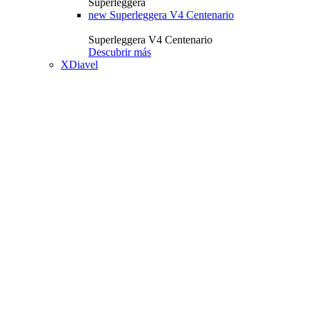
Superleggera
new
Superleggera V4 Centenario
Superleggera V4 Centenario
Descubrir más
XDiavel