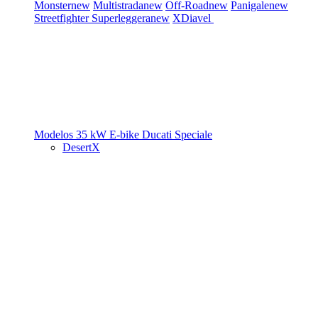
Monster
new
Multistrada
new
Off-Road
new
Panigale
new
Streetfighter
Superleggera
new
XDiavel
Modelos 35 kW
E-bike
Ducati Speciale
DesertX