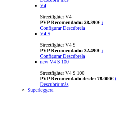
V4
Streetfighter V4
PVP Recomendado: 28.390€
i
Configurar
Descúbrela
V4 S
Streetfighter V4 S
PVP Recomendado: 32.490€
i
Configurar
Descúbrela
new
V4 S 100
Streetfighter V4 S 100
PVP Recomendado desde: 78.000€
i
Descubrir más
Superleggera