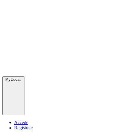
MyDucati
Accede
Regístrate