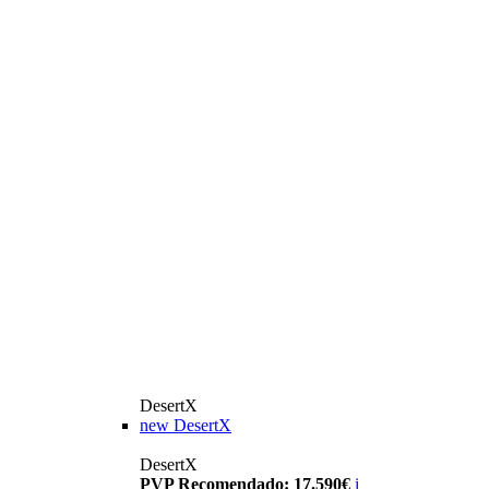
DesertX
new
DesertX
DesertX
PVP Recomendado: 17.590€
i