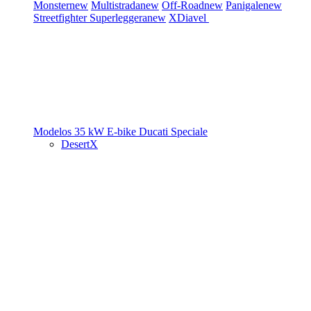
Monster
new
Multistrada
new
Off-Road
new
Panigale
new
Streetfighter
Superleggera
new
XDiavel
Modelos 35 kW
E-bike
Ducati Speciale
DesertX