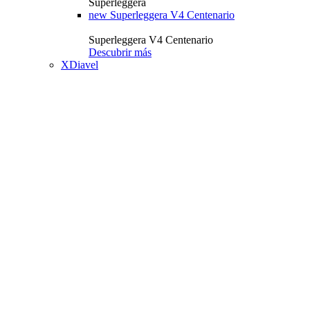
Superleggera
new
Superleggera V4 Centenario
Superleggera V4 Centenario
Descubrir más
XDiavel