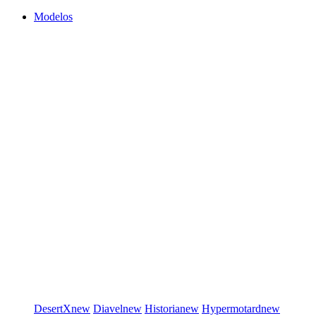
Modelos
DesertX
new
Diavel
new
Historia
new
Hypermotard
new