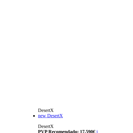
DesertX
new
DesertX
DesertX
PVP Recomendado: 17.590€
i