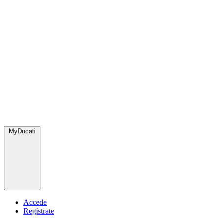
MyDucati
Accede
Regístrate