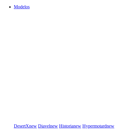
Modelos
DesertX
new
Diavel
new
Historia
new
Hypermotard
new