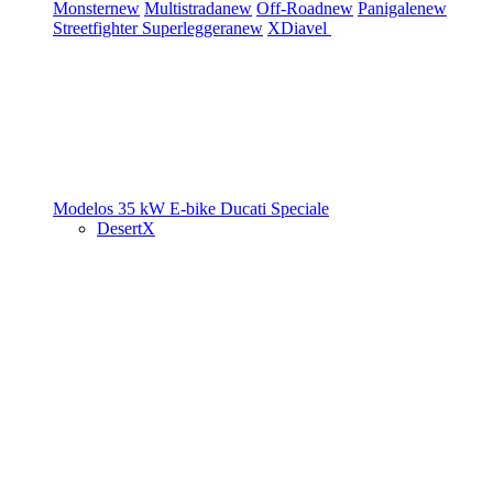
Monster
new
Multistrada
new
Off-Road
new
Panigale
new
Streetfighter
Superleggera
new
XDiavel
Modelos 35 kW
E-bike
Ducati Speciale
DesertX