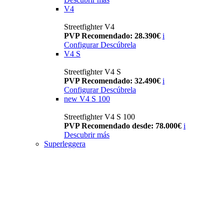
V4
Streetfighter V4
PVP Recomendado: 28.390€
i
Configurar
Descúbrela
V4 S
Streetfighter V4 S
PVP Recomendado: 32.490€
i
Configurar
Descúbrela
new
V4 S 100
Streetfighter V4 S 100
PVP Recomendado desde: 78.000€
i
Descubrir más
Superleggera