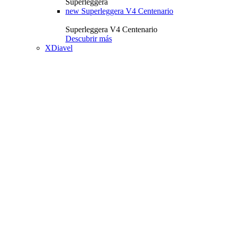
Superleggera
new
Superleggera V4 Centenario
Superleggera V4 Centenario
Descubrir más
XDiavel