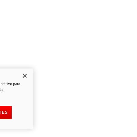
positivo para
ara
IES