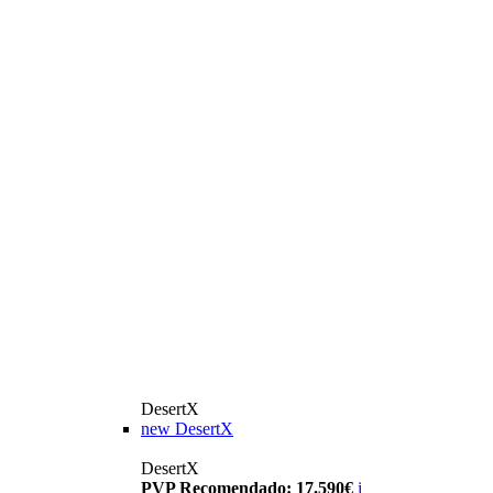
DesertX
new
DesertX
DesertX
PVP Recomendado: 17.590€
i