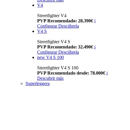
V4
Streetfighter V4
PVP Recomendado: 28.390€
i
Configurar
Descúbrela
V4 S
Streetfighter V4 S
PVP Recomendado: 32.490€
i
Configurar
Descúbrela
new
V4 S 100
Streetfighter V4 S 100
PVP Recomendado desde: 78.000€
i
Descubrir más
Superleggera