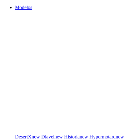
Modelos
DesertX
new
Diavel
new
Historia
new
Hypermotard
new