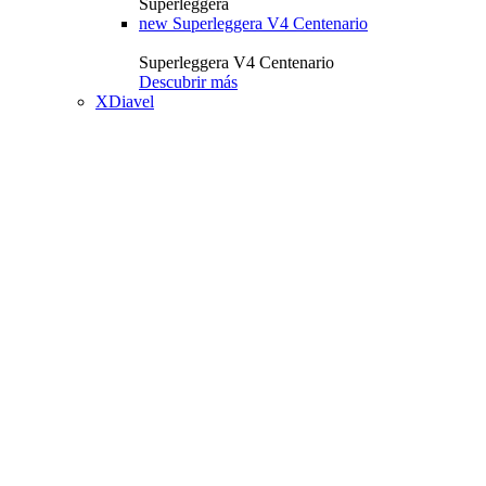
Superleggera
new
Superleggera V4 Centenario
Superleggera V4 Centenario
Descubrir más
XDiavel