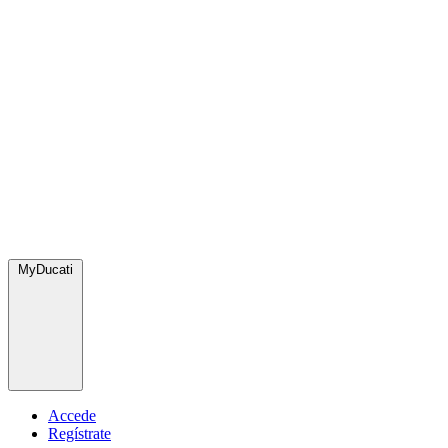
MyDucati
Accede
Regístrate