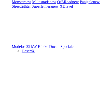
Monster
new
Multistrada
new
Off-Road
new
Panigale
new
Streetfighter
Superleggera
new
XDiavel
Modelos 35 kW
E-bike
Ducati Speciale
DesertX