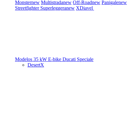
Monster
new
Multistrada
new
Off-Road
new
Panigale
new
Streetfighter
Superleggera
new
XDiavel
Modelos 35 kW
E-bike
Ducati Speciale
DesertX