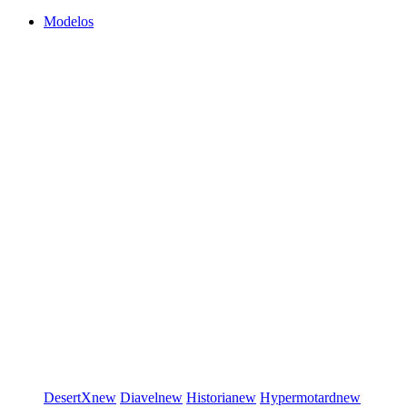
Modelos
DesertX
new
Diavel
new
Historia
new
Hypermotard
new