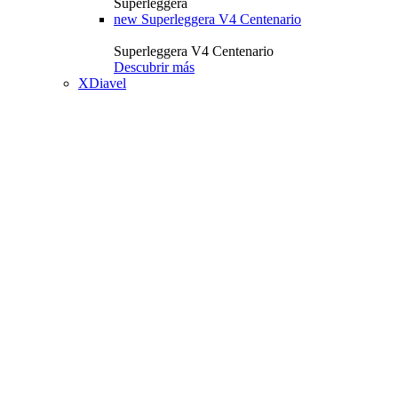
Superleggera
new
Superleggera V4 Centenario
Superleggera V4 Centenario
Descubrir más
XDiavel