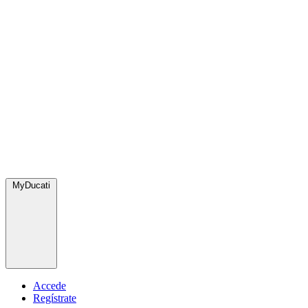
MyDucati
Accede
Regístrate