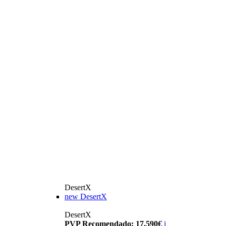
DesertX
new
DesertX
DesertX
PVP Recomendado: 17.590€
i