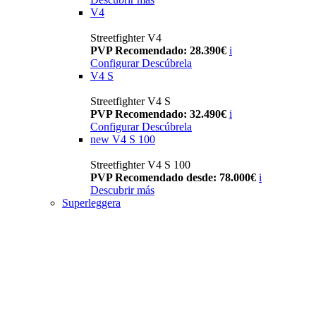
V4
Streetfighter V4
PVP Recomendado: 28.390€
i
Configurar
Descúbrela
V4 S
Streetfighter V4 S
PVP Recomendado: 32.490€
i
Configurar
Descúbrela
new
V4 S 100
Streetfighter V4 S 100
PVP Recomendado desde: 78.000€
i
Descubrir más
Superleggera