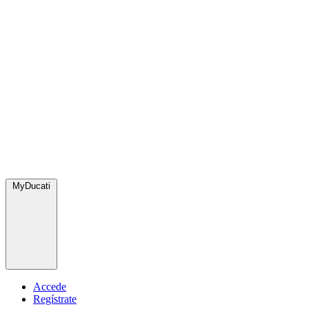
MyDucati
Accede
Regístrate