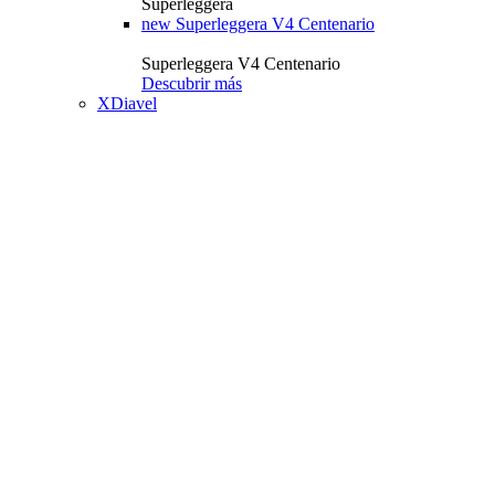
Superleggera
new
Superleggera V4 Centenario
Superleggera V4 Centenario
Descubrir más
XDiavel