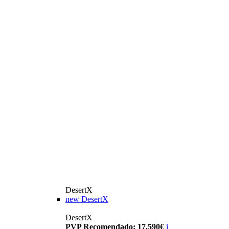
DesertX
new
DesertX
DesertX
PVP Recomendado: 17.590€
i