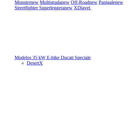
Monster
new
Multistrada
new
Off-Road
new
Panigale
new
Streetfighter
Superleggera
new
XDiavel
Modelos 35 kW
E-bike
Ducati Speciale
DesertX