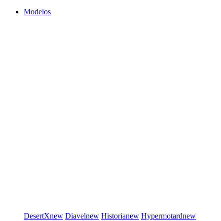
Modelos
DesertX
new
Diavel
new
Historia
new
Hypermotard
new