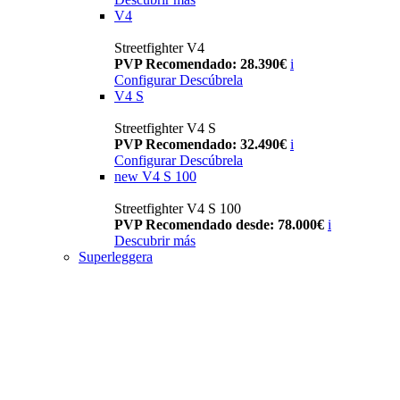
V4
Streetfighter V4
PVP Recomendado: 28.390€
i
Configurar
Descúbrela
V4 S
Streetfighter V4 S
PVP Recomendado: 32.490€
i
Configurar
Descúbrela
new
V4 S 100
Streetfighter V4 S 100
PVP Recomendado desde: 78.000€
i
Descubrir más
Superleggera