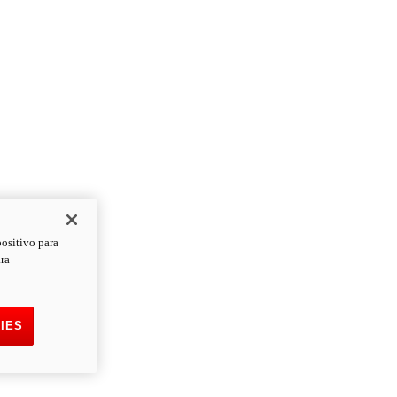
positivo para
ara
IES