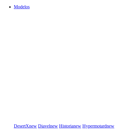
Modelos
DesertX
new
Diavel
new
Historia
new
Hypermotard
new