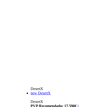
DesertX
new
DesertX
DesertX
PVP Recomendado: 17.590€
i