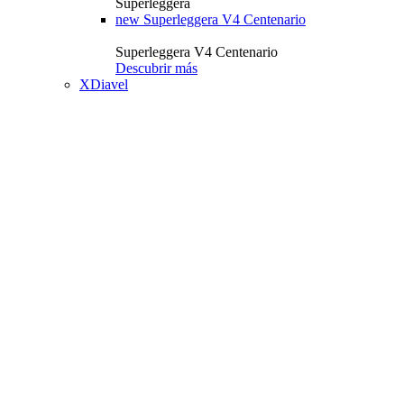
Superleggera
new
Superleggera V4 Centenario
Superleggera V4 Centenario
Descubrir más
XDiavel