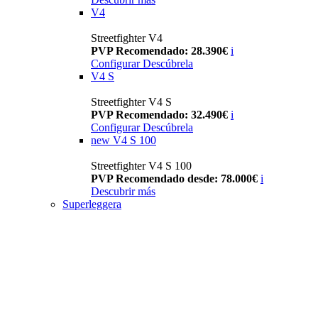
V4
Streetfighter V4
PVP Recomendado: 28.390€
i
Configurar
Descúbrela
V4 S
Streetfighter V4 S
PVP Recomendado: 32.490€
i
Configurar
Descúbrela
new
V4 S 100
Streetfighter V4 S 100
PVP Recomendado desde: 78.000€
i
Descubrir más
Superleggera