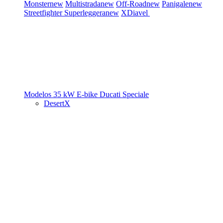
Monster
new
Multistrada
new
Off-Road
new
Panigale
new
Streetfighter
Superleggera
new
XDiavel
Modelos 35 kW
E-bike
Ducati Speciale
DesertX