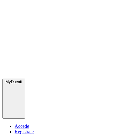
MyDucati
Accede
Regístrate