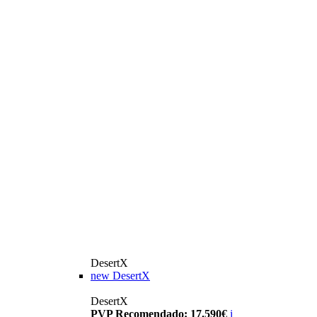
DesertX
new
DesertX
DesertX
PVP Recomendado: 17.590€
i