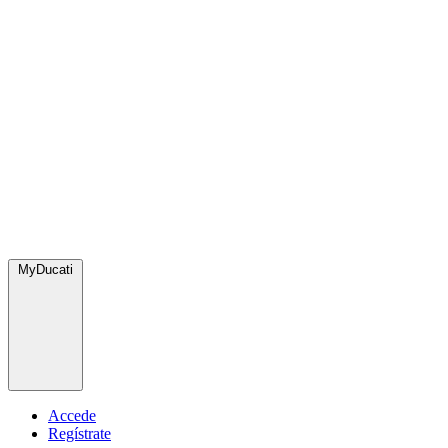
MyDucati
Accede
Regístrate