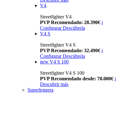
V4
Streetfighter V4
PVP Recomendado: 28.390€
i
Configurar
Descúbrela
V4 S
Streetfighter V4 S
PVP Recomendado: 32.490€
i
Configurar
Descúbrela
new
V4 S 100
Streetfighter V4 S 100
PVP Recomendado desde: 78.000€
i
Descubrir más
Superleggera