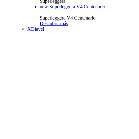
Superleggera
new
Superleggera V4 Centenario
Superleggera V4 Centenario
Descubrir más
XDiavel