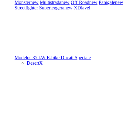
Monster
new
Multistrada
new
Off-Road
new
Panigale
new
Streetfighter
Superleggera
new
XDiavel
Modelos 35 kW
E-bike
Ducati Speciale
DesertX