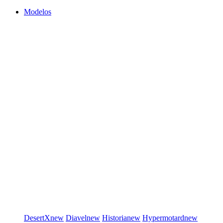
Modelos
DesertX
new
Diavel
new
Historia
new
Hypermotard
new