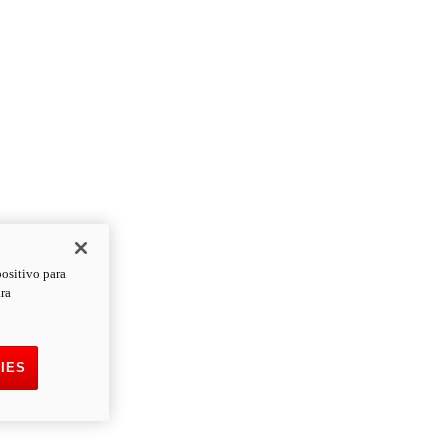
positivo para
ara
IES