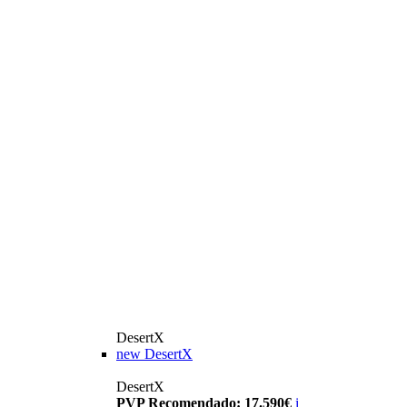
DesertX
new
DesertX
DesertX
PVP Recomendado: 17.590€
i