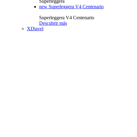
Superleggera
new
Superleggera V4 Centenario
Superleggera V4 Centenario
Descubrir más
XDiavel