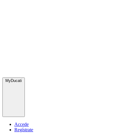
MyDucati
Accede
Regístrate