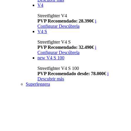
V4
Streetfighter V4
PVP Recomendado: 28.390€
i
Configurar
Descúbrela
V4 S
Streetfighter V4 S
PVP Recomendado: 32.490€
i
Configurar
Descúbrela
new
V4 S 100
Streetfighter V4 S 100
PVP Recomendado desde: 78.000€
i
Descubrir más
Superleggera