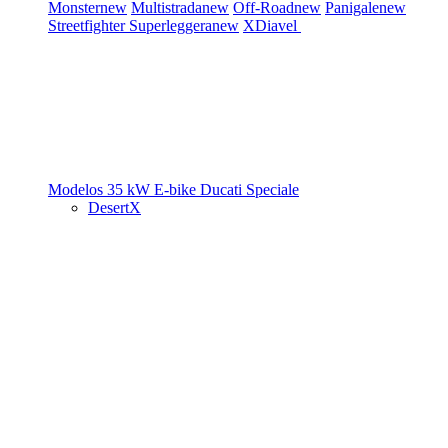
Monster
new
Multistrada
new
Off-Road
new
Panigale
new
Streetfighter
Superleggera
new
XDiavel
Modelos 35 kW
E-bike
Ducati Speciale
DesertX