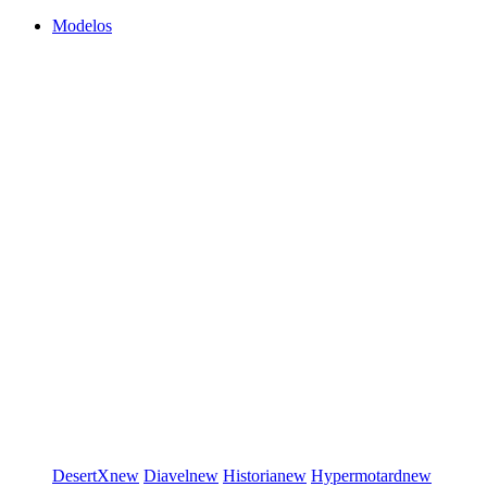
Modelos
DesertX
new
Diavel
new
Historia
new
Hypermotard
new