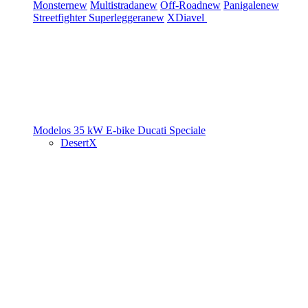
Monster
new
Multistrada
new
Off-Road
new
Panigale
new
Streetfighter
Superleggera
new
XDiavel
Modelos 35 kW
E-bike
Ducati Speciale
DesertX