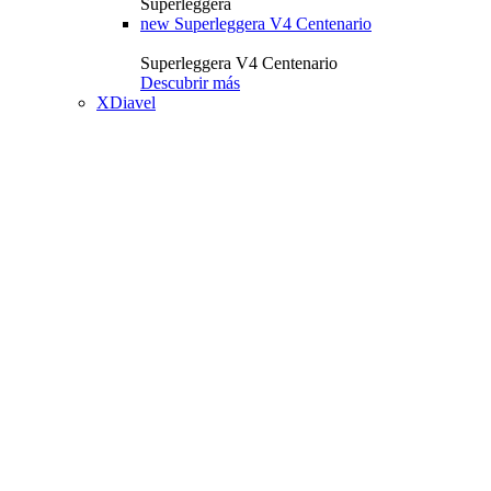
Superleggera
new
Superleggera V4 Centenario
Superleggera V4 Centenario
Descubrir más
XDiavel