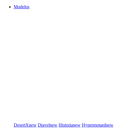
Modelos
DesertX
new
Diavel
new
Historia
new
Hypermotard
new