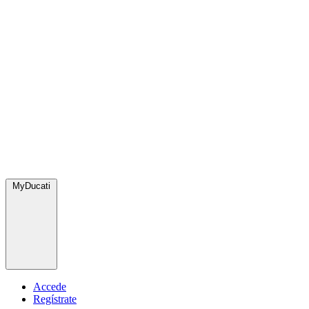
MyDucati
Accede
Regístrate