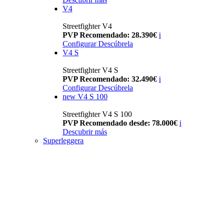
V4
Streetfighter V4
PVP Recomendado: 28.390€
i
Configurar
Descúbrela
V4 S
Streetfighter V4 S
PVP Recomendado: 32.490€
i
Configurar
Descúbrela
new
V4 S 100
Streetfighter V4 S 100
PVP Recomendado desde: 78.000€
i
Descubrir más
Superleggera