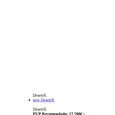
DesertX
new
DesertX
DesertX
PVP Recomendado: 17.590€
i