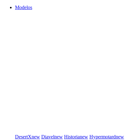
Modelos
DesertX
new
Diavel
new
Historia
new
Hypermotard
new