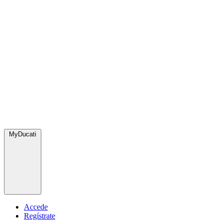
MyDucati
Accede
Regístrate