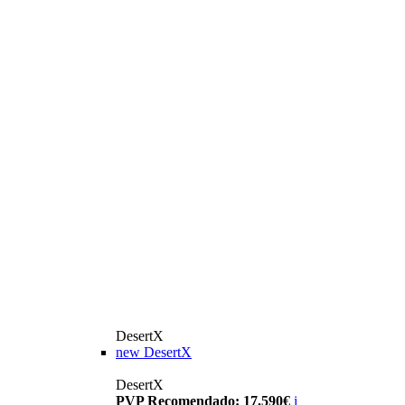
DesertX
new
DesertX
DesertX
PVP Recomendado: 17.590€
i