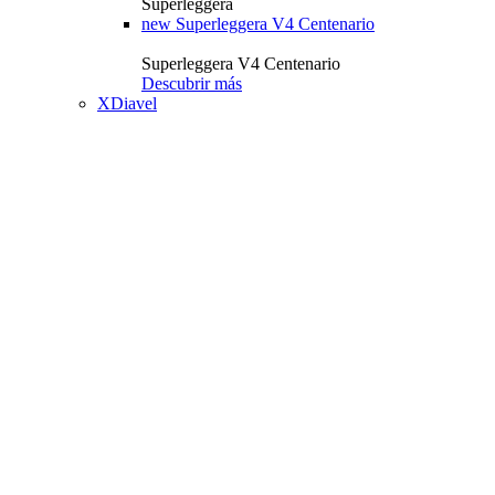
Superleggera
new
Superleggera V4 Centenario
Superleggera V4 Centenario
Descubrir más
XDiavel