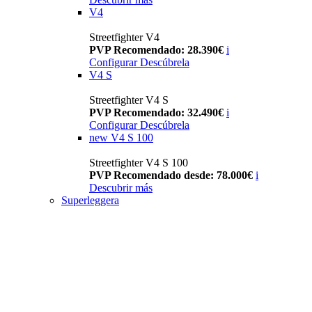
V4
Streetfighter V4
PVP Recomendado: 28.390€
i
Configurar
Descúbrela
V4 S
Streetfighter V4 S
PVP Recomendado: 32.490€
i
Configurar
Descúbrela
new
V4 S 100
Streetfighter V4 S 100
PVP Recomendado desde: 78.000€
i
Descubrir más
Superleggera