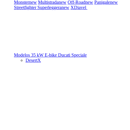
Monster
new
Multistrada
new
Off-Road
new
Panigale
new
Streetfighter
Superleggera
new
XDiavel
Modelos 35 kW
E-bike
Ducati Speciale
DesertX