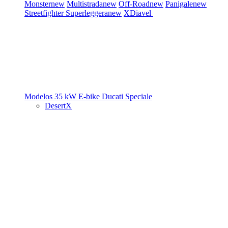
Monster
new
Multistrada
new
Off-Road
new
Panigale
new
Streetfighter
Superleggera
new
XDiavel
Modelos 35 kW
E-bike
Ducati Speciale
DesertX