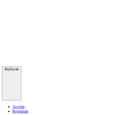
MyDucati
Accede
Regístrate