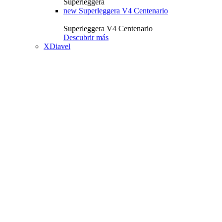
Superleggera
new
Superleggera V4 Centenario
Superleggera V4 Centenario
Descubrir más
XDiavel