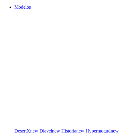
Modelos
DesertX
new
Diavel
new
Historia
new
Hypermotard
new