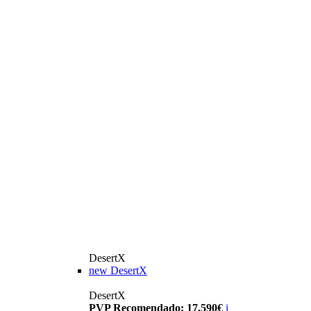
DesertX
new
DesertX
DesertX
PVP Recomendado: 17.590€
i