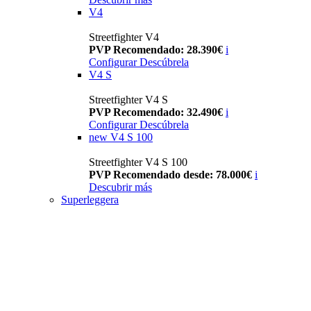
V4
Streetfighter V4
PVP Recomendado: 28.390€
i
Configurar
Descúbrela
V4 S
Streetfighter V4 S
PVP Recomendado: 32.490€
i
Configurar
Descúbrela
new
V4 S 100
Streetfighter V4 S 100
PVP Recomendado desde: 78.000€
i
Descubrir más
Superleggera