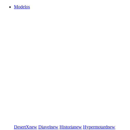
Modelos
DesertX
new
Diavel
new
Historia
new
Hypermotard
new