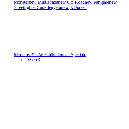
Monster
new
Multistrada
new
Off-Road
new
Panigale
new
Streetfighter
Superleggera
new
XDiavel
Modelos 35 kW
E-bike
Ducati Speciale
DesertX