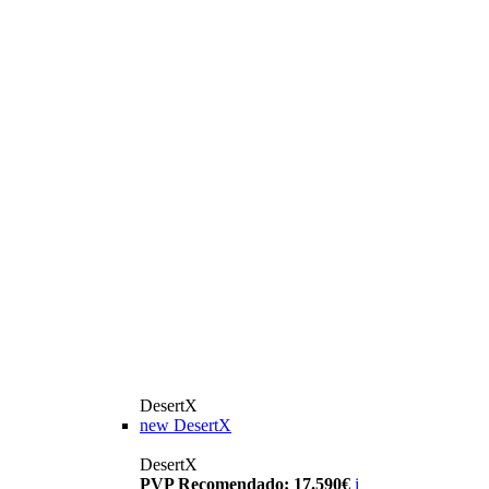
DesertX
new
DesertX
DesertX
PVP Recomendado: 17.590€
i