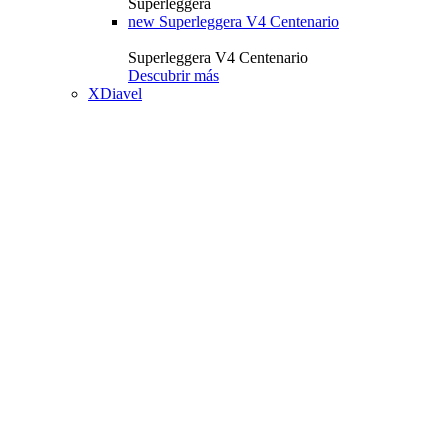
Superleggera
new
Superleggera V4 Centenario
Superleggera V4 Centenario
Descubrir más
XDiavel