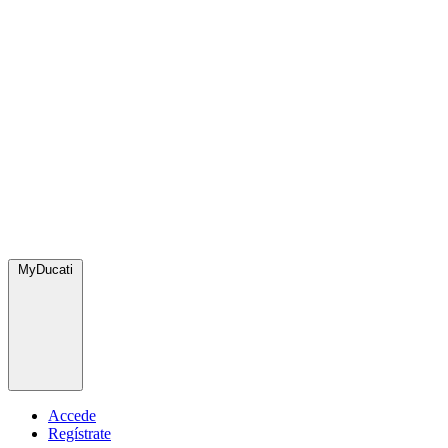
MyDucati
Accede
Regístrate