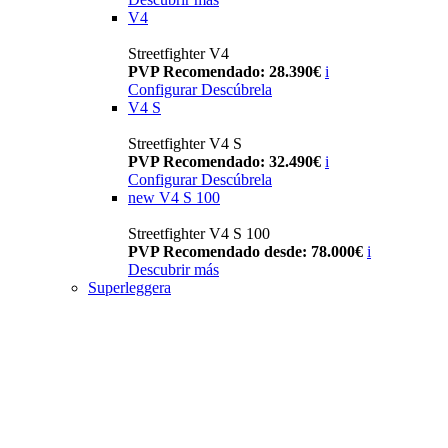
V4
Streetfighter V4
PVP Recomendado: 28.390€
i
Configurar
Descúbrela
V4 S
Streetfighter V4 S
PVP Recomendado: 32.490€
i
Configurar
Descúbrela
new
V4 S 100
Streetfighter V4 S 100
PVP Recomendado desde: 78.000€
i
Descubrir más
Superleggera