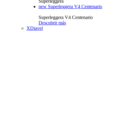
Superleggera
new
Superleggera V4 Centenario
Superleggera V4 Centenario
Descubrir más
XDiavel