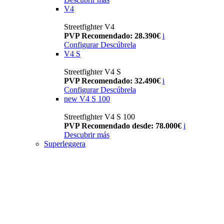
V4
Streetfighter V4
PVP Recomendado: 28.390€
i
Configurar
Descúbrela
V4 S
Streetfighter V4 S
PVP Recomendado: 32.490€
i
Configurar
Descúbrela
new
V4 S 100
Streetfighter V4 S 100
PVP Recomendado desde: 78.000€
i
Descubrir más
Superleggera