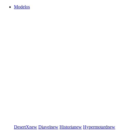
Modelos
DesertX
new
Diavel
new
Historia
new
Hypermotard
new