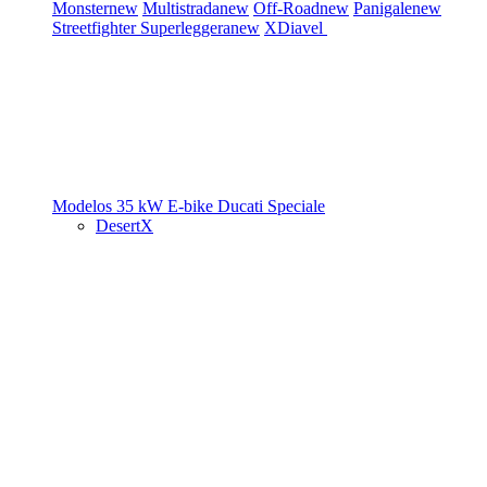
Monster
new
Multistrada
new
Off-Road
new
Panigale
new
Streetfighter
Superleggera
new
XDiavel
Modelos 35 kW
E-bike
Ducati Speciale
DesertX