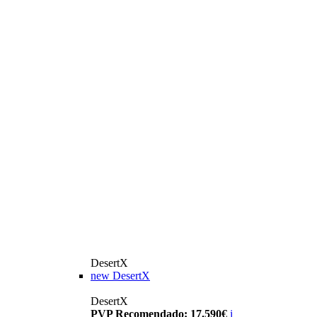
DesertX
new
DesertX
DesertX
PVP Recomendado: 17.590€
i