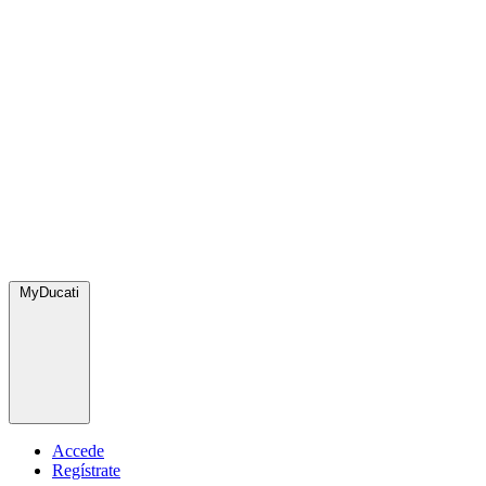
MyDucati
Accede
Regístrate