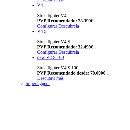
V4
Streetfighter V4
PVP Recomendado: 28.390€
i
Configurar
Descúbrela
V4 S
Streetfighter V4 S
PVP Recomendado: 32.490€
i
Configurar
Descúbrela
new
V4 S 100
Streetfighter V4 S 100
PVP Recomendado desde: 78.000€
i
Descubrir más
Superleggera