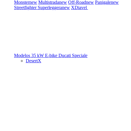
Monster
new
Multistrada
new
Off-Road
new
Panigale
new
Streetfighter
Superleggera
new
XDiavel
Modelos 35 kW
E-bike
Ducati Speciale
DesertX