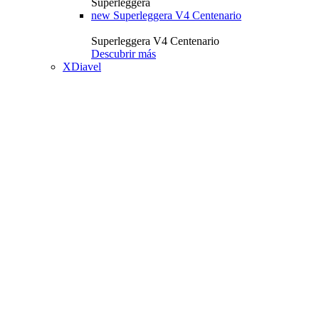
Superleggera
new
Superleggera V4 Centenario
Superleggera V4 Centenario
Descubrir más
XDiavel