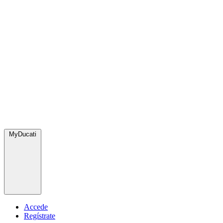
MyDucati
Accede
Regístrate