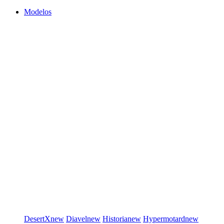
Modelos
DesertX
new
Diavel
new
Historia
new
Hypermotard
new