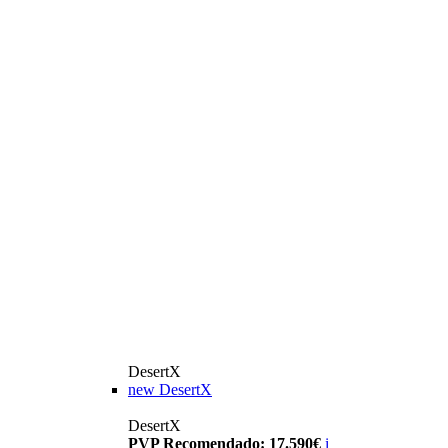
DesertX
new
DesertX
DesertX
PVP Recomendado: 17.590€
i