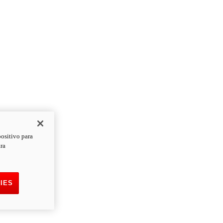
positivo para
ara
IES