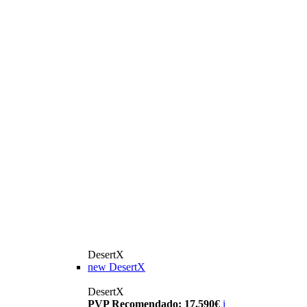
DesertX
new
DesertX
DesertX
PVP Recomendado: 17.590€
i