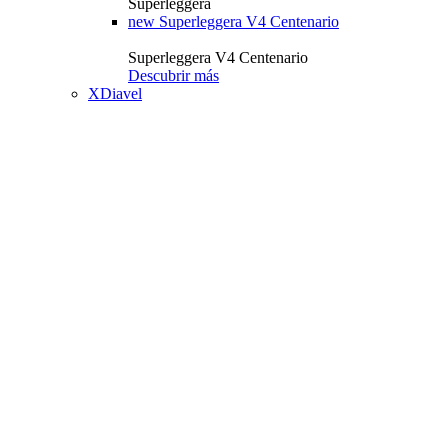
Superleggera
new
Superleggera V4 Centenario
Superleggera V4 Centenario
Descubrir más
XDiavel