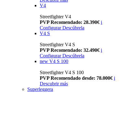
V4
Streetfighter V4
PVP Recomendado: 28.390€
i
Configurar
Descúbrela
V4 S
Streetfighter V4 S
PVP Recomendado: 32.490€
i
Configurar
Descúbrela
new
V4 S 100
Streetfighter V4 S 100
PVP Recomendado desde: 78.000€
i
Descubrir más
Superleggera