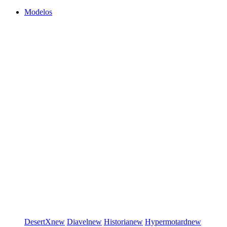
Modelos
DesertX
new
Diavel
new
Historia
new
Hypermotard
new