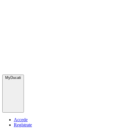
MyDucati
Accede
Regístrate