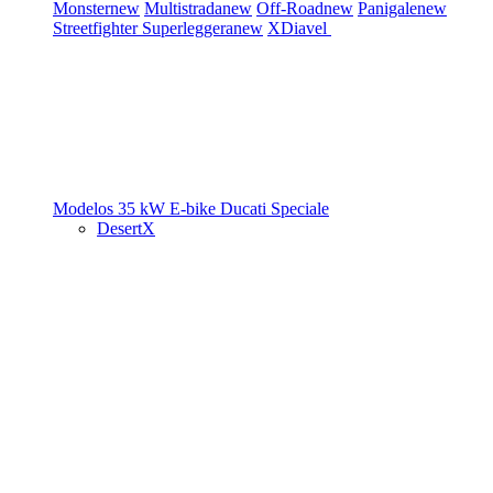
Monster
new
Multistrada
new
Off-Road
new
Panigale
new
Streetfighter
Superleggera
new
XDiavel
Modelos 35 kW
E-bike
Ducati Speciale
DesertX