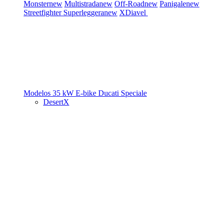
Monster
new
Multistrada
new
Off-Road
new
Panigale
new
Streetfighter
Superleggera
new
XDiavel
Modelos 35 kW
E-bike
Ducati Speciale
DesertX