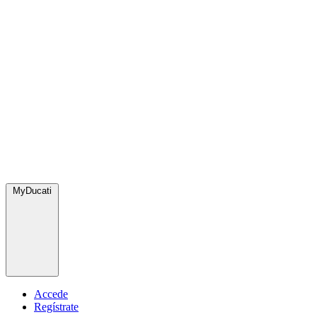
MyDucati
Accede
Regístrate