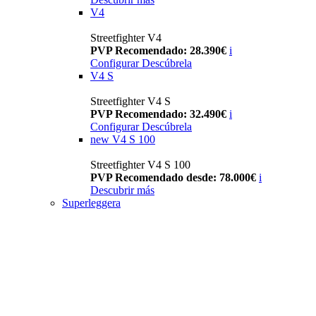
V4
Streetfighter V4
PVP Recomendado: 28.390€
i
Configurar
Descúbrela
V4 S
Streetfighter V4 S
PVP Recomendado: 32.490€
i
Configurar
Descúbrela
new
V4 S 100
Streetfighter V4 S 100
PVP Recomendado desde: 78.000€
i
Descubrir más
Superleggera