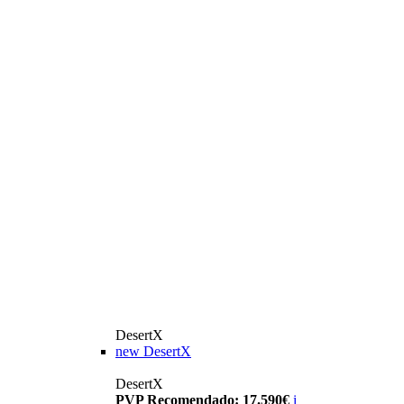
DesertX
new
DesertX
DesertX
PVP Recomendado: 17.590€
i