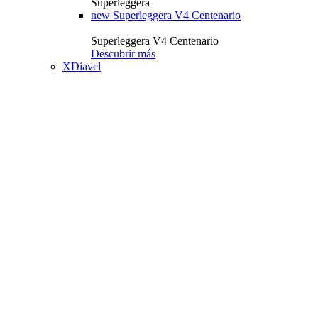
Superleggera
new
Superleggera V4 Centenario
Superleggera V4 Centenario
Descubrir más
XDiavel