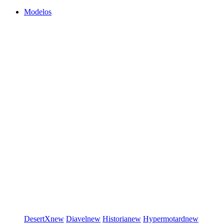
Modelos
DesertX
new
Diavel
new
Historia
new
Hypermotard
new