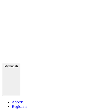
MyDucati
Accede
Regístrate