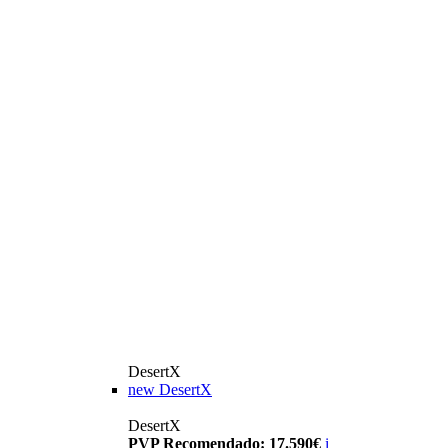
DesertX
new
DesertX
DesertX
PVP Recomendado: 17.590€
i