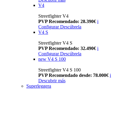
V4
Streetfighter V4
PVP Recomendado: 28.390€
i
Configurar
Descúbrela
V4 S
Streetfighter V4 S
PVP Recomendado: 32.490€
i
Configurar
Descúbrela
new
V4 S 100
Streetfighter V4 S 100
PVP Recomendado desde: 78.000€
i
Descubrir más
Superleggera