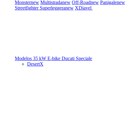
Monster
new
Multistrada
new
Off-Road
new
Panigale
new
Streetfighter
Superleggera
new
XDiavel
Modelos 35 kW
E-bike
Ducati Speciale
DesertX