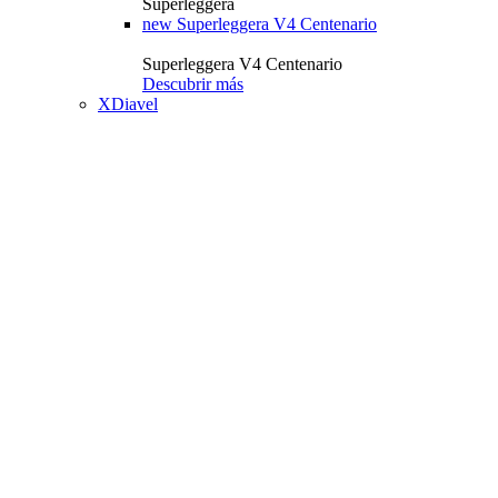
Superleggera
new
Superleggera V4 Centenario
Superleggera V4 Centenario
Descubrir más
XDiavel