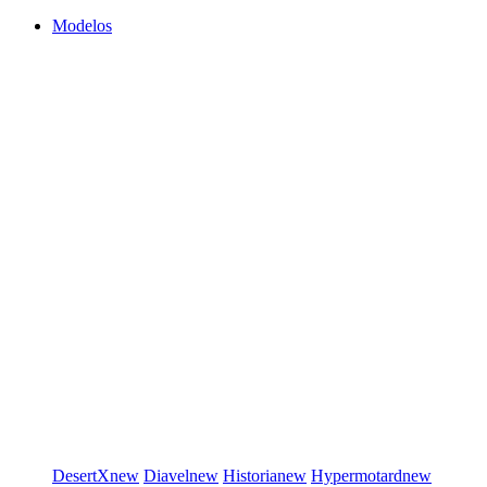
Modelos
DesertX
new
Diavel
new
Historia
new
Hypermotard
new