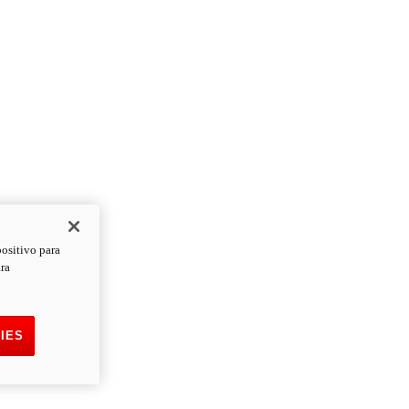
positivo para
ara
IES