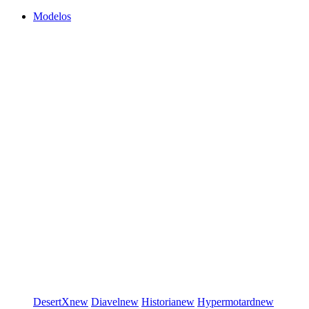
Modelos
DesertX
new
Diavel
new
Historia
new
Hypermotard
new