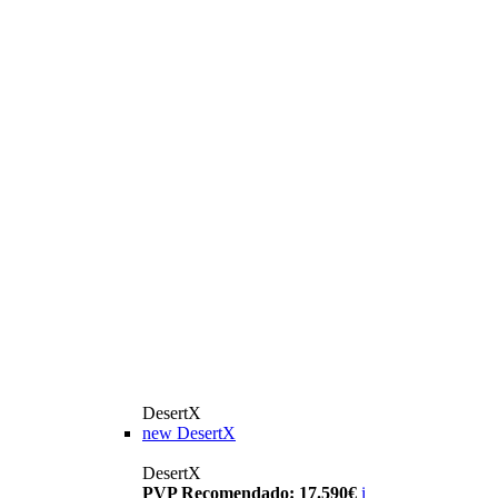
DesertX
new
DesertX
DesertX
PVP Recomendado: 17.590€
i