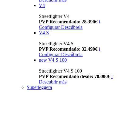
V4
Streetfighter V4
PVP Recomendado: 28.390€
i
Configurar
Descúbrela
V4 S
Streetfighter V4 S
PVP Recomendado: 32.490€
i
Configurar
Descúbrela
new
V4 S 100
Streetfighter V4 S 100
PVP Recomendado desde: 78.000€
i
Descubrir más
Superleggera