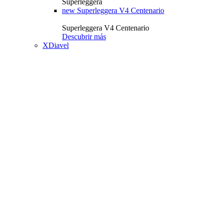
Superleggera
new
Superleggera V4 Centenario
Superleggera V4 Centenario
Descubrir más
XDiavel