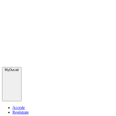
MyDucati
Accede
Regístrate