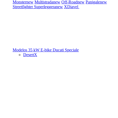
Monster
new
Multistrada
new
Off-Road
new
Panigale
new
Streetfighter
Superleggera
new
XDiavel
Modelos 35 kW
E-bike
Ducati Speciale
DesertX